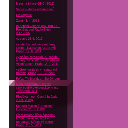
Iveta na klinice GHC (2011)
Vánoční dárek od fanoušků
Diskografie
Zaječí 5. 4. 2013
Benefiční koncert pro UNICEF -
Frenštát pod Radhoštěm
9.12.2005
Azzurro 26.4. 2013
ve stánku Ledový svět firmy
Čipito u Kauflandu na Jarově,
Praha, 12. 6. 2011
vyhlášení výsledků 20. ročníku
ankety TýTý 2010 v Divadle na
Vinohradech, Praha, 2. 4. 2011
večírek kartářek v restauraci
Botanic, Praha, 12. 12. 2010
Pořad TV Markíza - Skvělý den
Iveta předsedkyní poroty
celorepublikové soutěže krásy
Tvář roku 2011
Předávání cen Česká hvězda
2009 (2009)
Koncert Maxim Turbulenc/
Lucerna 21. 3. 2009/
křest nového čísla časopisu
LOOK červenec 2011 v
restauraci Střelecký ostrov,
Praha, 26. 5. 2011