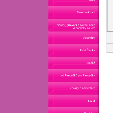
Moje soukromí
Vaření, grilování s Ivetou, aneb
vzpomínky na léto
Videoklipy
Tisk/ Články
Soutěž
od Fanoušků pro Fanoušky
Vzkazy a komentáře
Bazar