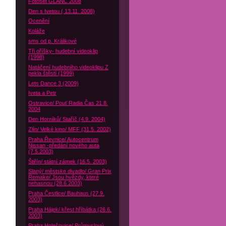
Fotoset GLANC 2008
Den s Ivetou ( 13.11. 2008)
Ocenění
Koláže
sms od p. Králikové
Tři oříšky- hudební videoklip
(1998)
Natáčení hudebního videoklipu Z
pekla štěstí (1999)
Lets Dance 3 (2009)
Iveta a Petr
Ostravice/ Pouť Radia Čas 21.8.
2004
Den Horníků/ Staříč (4.9. 2004)
Zlín/ Velké kino/ MFF (31.5. 2002)
Praha Řevnice/ Autocentrum
Nissan -předání nového auta
(7.5.2003)
Štiřín/ státní zámek (16.5. 2003)
Slaný/ městske divadlo/ Gran Prix
Remake/ Jsou hvězdy, které
nehasnou (28.6.2003)
Praha Čestlice/ Bauhaus (27.9.
2003)
Praha Hájek/ křest hříbátka (26.6.
2003)
Praha Holešovice/ Průmyslový