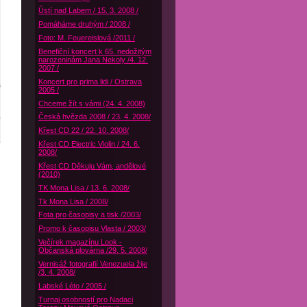
Ústí nad Labem / 15. 3. 2008 /
Pomáháme druhým / 2008 /
Foto: M. Feuereislová /2011 /
Benefiční koncert k 65. nedožitým
narozeninám Jana Nekoly /4. 12.
2007 /
Koncert pro prima lidi / Ostrava
2005 /
Chceme žít s vámi (24. 4. 2008)
Česká hvězda 2008 / 23. 4. 2008/
Křest CD 22 / 22. 10. 2008/
Křest CD Electric Violin / 24. 6.
2008/
Křest CD Děkuju Vám, andělové
(2010)
TK Mona Lisa / 13. 6. 2008/
Tk Mona Lisa / 2008/
Fota pro časopisy a tisk /2003/
Promo k časopisu Vlasta / 2003/
Večírek magazínu Look -
Občanská plovárna /29. 5. 2008/
Vernisáž fotografií Venezuela žije
/3. 4. 2008/
Labské Léto / 2005 /
Turnaj osobností pro Nadaci