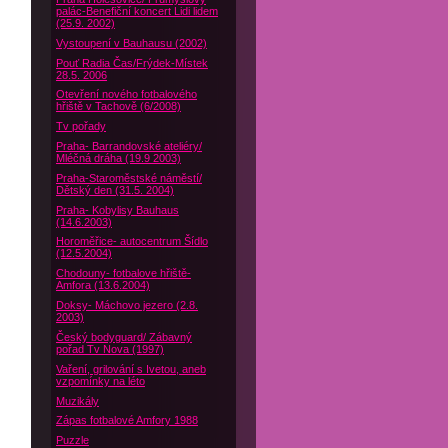
palác-Benefiční koncert Lidi lidem
(25.9. 2002)
Vystoupení v Bauhausu (2002)
Pouť Radia Čas/Frýdek-Místek
28.5. 2006
Otevření nového fotbalového
hřiště v Tachově (6/2008)
Tv pořady
Praha- Barrandovské ateliéry/
Mléčná dráha (19.9 2003)
Praha-Staroměstské náměstí/
Dětský den (31.5. 2004)
Praha- Kobylisy Bauhaus
(14.6.2003)
Horoměřice- autocentrum Šídlo
(12.5.2004)
Chodouny- fotbalove hřiště-
Amfora (13.6.2004)
Doksy- Máchovo jezero (2.8.
2003)
Český bodyguard/ Zábavný
pořad Tv Nova (1997)
Vaření, grilování s Ivetou, aneb
vzpomínky na léto
Muzikály
Zápas fotbalové Amfory 1988
Puzzle