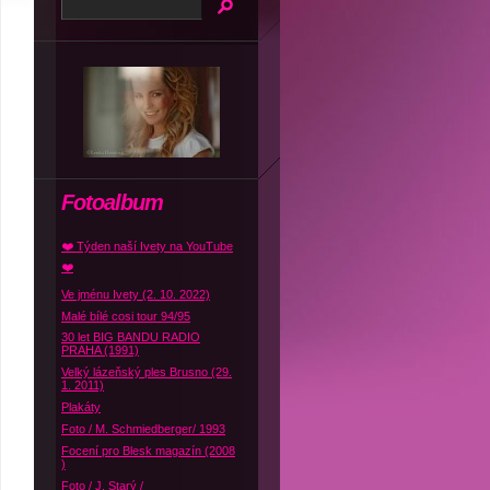
Fotoalbum
❤️ Týden naší Ivety na YouTube
❤️
Ve jménu Ivety (2. 10. 2022)
Malé bílé cosi tour 94/95
30 let BIG BANDU RADIO
PRAHA (1991)
Velký lázeňský ples Brusno (29.
1. 2011)
Plakáty
Foto / M. Schmiedberger/ 1993
Focení pro Blesk magazín (2008
)
Foto / J. Starý /