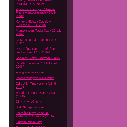
Terezy Maxové Ostrava -
Polanka / 7. 6. 2003/
Vystoupení Ivety v Pallandiu
Praha + autogramiáda / 24. 9.
2008/
Koncert Michala Davida v
Lucerně /13. 11. 2008/
Magakoncert Rádia Čas / 20. 11.
2004/
Iveta posluchá Luxembourg /
1991/
Pouť Rádia Čas - Frenštát p.
Radhoštěm /17. 7. 2004/
Koncert Hvězd- Ostrava / 2004/
Divadlo Hybernia /18. listopad
2008/
Fotografie ke klipům
Promo fotografie k albumům
D.I.L.A.N. Truck aréna (16. 6.
2012)
Vánoční koncert Karla Gotta
(1986)
29. 4. - výročí úmrtí
8. 4. Nezapomeneme!
Proměna Ivety ve studiu
kadeřnictví Advance (2010)
Hudební videoklipy