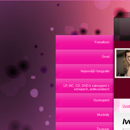
Fotoalbum
Úvod
Nejnovější fotografie
LP, MC, CD, DVD k zakoupení v
eshopech, antikvariátech
Vystoupení
Úvod
Muzikály
Iv
Životopis