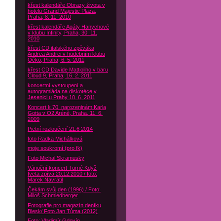
křest kalendáře Obrazy života v
hotelu Grand Majestic Plaza,
Praha, 8. 11. 2010
křest kalendáře Agáty Hanychové
v klubu Infinity, Praha, 30. 11.
2010
křest CD italského zpěváka
Andrea Andrei v hudebním klubu
Óčko, Praha, 6. 5. 2011
křest CD Davide Mattioliho v baru
Cloud 9, Praha, 16. 2. 2011
koncertní vystoupení a
autogramiáda na diskotéce v
Jesenici u Prahy 10. 6. 2011
Koncert k 70. narozeninám Karla
Gotta v O2 Aréně, Praha, 11. 6.
2009
Pietní rozloučení 21.6 2014
foto Radka Michálková
moje soukromí (pro fk)
Foto Michal Skramusky
Vánoční koncert Turné Když
Iveta zpívá 20.12.2010 / foto:
Marek Navrátil
Čekám svůj den (1996) / Foto:
Miloš Schmiedberger
Fotografie pro magazín deníku
Blesk/ Foto Jan Tůma (2012)
Foto: Vladimír Gdovín