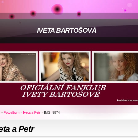
IVETA BARTOŠOVÁ
»
Fotoalbum
»
Iveta a Petr
»
IMG_9874
eta a Petr