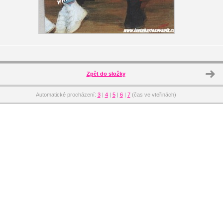
Zpět do složky
Automatické procházení:
3
|
4
|
5
|
6
|
7
(čas ve vteřinách)