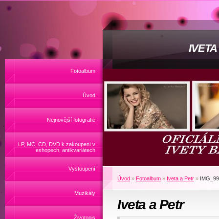
IVET
Fotoalbum
Úvod
Nejnovější fotografie
LP, MC, CD, DVD k zakoupení v
eshopech, antikvariátech
Vystoupení
Úvod
»
Fotoalbum
»
Iveta a Petr
»
IMG_99
Muzikály
Iveta a Petr
Životopis