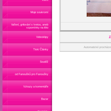
Moje soukromí
Vaření, grilování s Ivetou, aneb
vzpomínky na léto
Z
Videoklipy
Automatické procháze
Tisk/ Články
Soutěž
od Fanoušků pro Fanoušky
Vzkazy a komentáře
Bazar