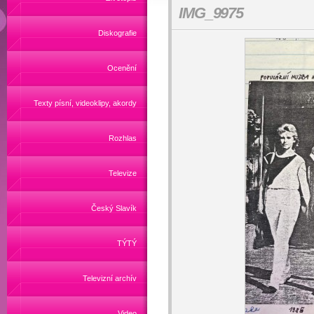
IMG_9975
Diskografie
Ocenění
Texty písní, videoklipy, akordy
Rozhlas
Televize
Český Slavík
TÝTÝ
Televizní archív
Video