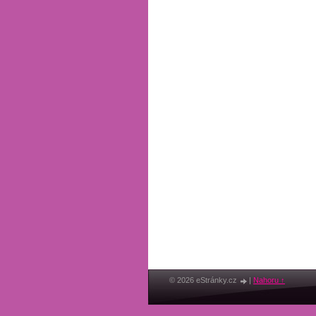
© 2026 eStránky.cz
|
Nahoru ↑