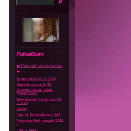
Fotoalbum
❤️ Týden naší Ivety na YouTube
❤️
Ve jménu Ivety (2. 10. 2022)
Malé bílé cosi tour 94/95
30 let BIG BANDU RADIO
PRAHA (1991)
Velký lázeňský ples Brusno (29.
1. 2011)
Plakáty
Foto / M. Schmiedberger/ 1993
Focení pro Blesk magazín (2008
)
Foto / J. Starý /