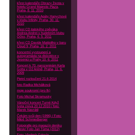
křest kalendáře Obrazy života v
hotelu Grand Majestic Plaza,
Praha, 8. 11. 2010
křest kalendáře Agáty Hanychové
v klubu Infinity, Praha, 30. 11.
2010
křest CD italského zpěváka
Andrea Andrei v hudebním klubu
Óčko, Praha, 6. 5. 2011
křest CD Davide Mattioliho v baru
Cloud 9, Praha, 16. 2. 2011
koncertní vystoupení a
autogramiáda na diskotéce v
Jesenici u Prahy 10. 6. 2011
Koncert k 70. narozeninám Karla
Gotta v O2 Aréně, Praha, 11. 6.
2009
Pietní rozloučení 21.6 2014
foto Radka Michálková
moje soukromí (pro fk)
Foto Michal Skramusky
Vánoční koncert Turné Když
Iveta zpívá 20.12.2010 / foto:
Marek Navrátil
Čekám svůj den (1996) / Foto:
Miloš Schmiedberger
Fotografie pro magazín deníku
Blesk/ Foto Jan Tůma (2012)
Foto: Vladimír Gdovín