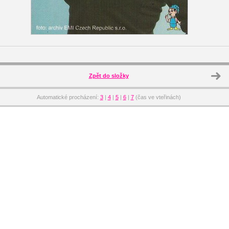
Zpět do složky
Automatické procházení:
3
|
4
|
5
|
6
|
7
(čas ve vteřinách)