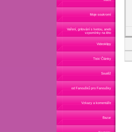
Moje soukromí
Vaření, grilování s Ivetou, aneb
vzpomínky na léto
Videoklipy
Tisk/ Články
Soutěž
od Fanoušků pro Fanoušky
Vzkazy a komentáře
Bazar