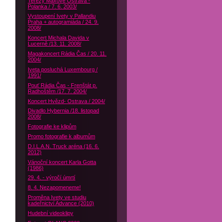
Terezy Maxové Ostrava -
Polanka / 7. 6. 2003/
Vystoupení Ivety v Pallandiu
Praha + autogramiáda / 24. 9.
2008/
Koncert Michala Davida v
Lucerně /13. 11. 2008/
Magakoncert Rádia Čas / 20. 11.
2004/
Iveta posluchá Luxembourg /
1991/
Pouť Rádia Čas - Frenštát p.
Radhoštěm /17. 7. 2004/
Koncert Hvězd- Ostrava / 2004/
Divadlo Hybernia /18. listopad
2008/
Fotografie ke klipům
Promo fotografie k albumům
D.I.L.A.N. Truck aréna (16. 6.
2012)
Vánoční koncert Karla Gotta
(1986)
29. 4. - výročí úmrtí
8. 4. Nezapomeneme!
Proměna Ivety ve studiu
kadeřnictví Advance (2010)
Hudební videoklipy