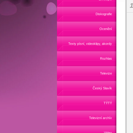
1
Diskografie
Ocenění
Texty písní, videoklipy, akordy
Rozhlas
Televize
Český Slavík
TÝTÝ
Televizní archív
Video