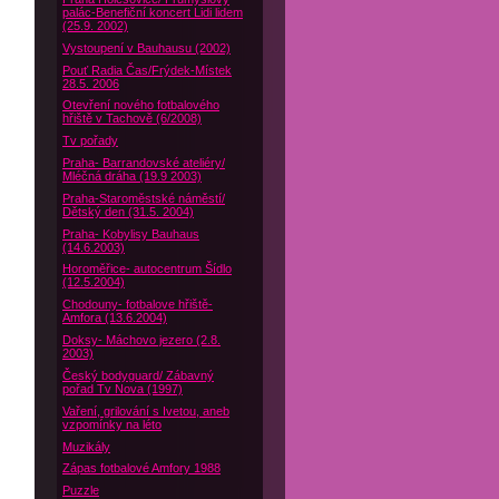
palác-Benefiční koncert Lidi lidem
(25.9. 2002)
Vystoupení v Bauhausu (2002)
Pouť Radia Čas/Frýdek-Místek
28.5. 2006
Otevření nového fotbalového
hřiště v Tachově (6/2008)
Tv pořady
Praha- Barrandovské ateliéry/
Mléčná dráha (19.9 2003)
Praha-Staroměstské náměstí/
Dětský den (31.5. 2004)
Praha- Kobylisy Bauhaus
(14.6.2003)
Horoměřice- autocentrum Šídlo
(12.5.2004)
Chodouny- fotbalove hřiště-
Amfora (13.6.2004)
Doksy- Máchovo jezero (2.8.
2003)
Český bodyguard/ Zábavný
pořad Tv Nova (1997)
Vaření, grilování s Ivetou, aneb
vzpomínky na léto
Muzikály
Zápas fotbalové Amfory 1988
Puzzle