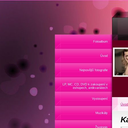
Fotoalbum
Úvod
Nejnovější fotografie
LP, MC, CD, DVD k zakoupení v
eshopech, antikvariátech
Vystoupení
Úvod
Muzikály
K
Životopis