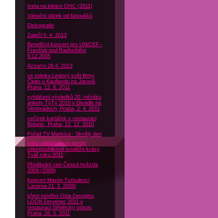
Iveta na klinice GHC (2011)
Vánoční dárek od fanoušků
Diskografie
Zaječí 5. 4. 2013
Benefiční koncert pro UNICEF -
Frenštát pod Radhoštěm
9.12.2005
Azzurro 26.4. 2013
ve stánku Ledový svět firmy
Čipito u Kauflandu na Jarově,
Praha, 12. 6. 2011
vyhlášení výsledků 20. ročníku
ankety TýTý 2010 v Divadle na
Vinohradech, Praha, 2. 4. 2011
večírek kartářek v restauraci
Botanic, Praha, 12. 12. 2010
Pořad TV Markíza - Skvělý den
Iveta předsedkyní poroty
celorepublikové soutěže krásy
Tvář roku 2011
Předávání cen Česká hvězda
2009 (2009)
Koncert Maxim Turbulenc/
Lucerna 21. 3. 2009/
křest nového čísla časopisu
LOOK červenec 2011 v
restauraci Střelecký ostrov,
Praha, 26. 5. 2011