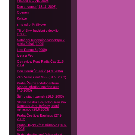
Fotoset GLANC 2008
Den s Ivetou ( 13.11. 2008)
Ocenění
Koláže
sms od p. Králikové
Tři oříšky- hudební videoklip
(1998)
Natáčení hudebního videoklipu Z
pekla štěstí (1999)
Lets Dance 3 (2009)
Iveta a Petr
Ostravice/ Pouť Radia Čas 21.8.
2004
Den Horníků/ Staříč (4.9. 2004)
Zlín/ Velké kino/ MFF (31.5. 2002)
Praha Řevnice/ Autocentrum
Nissan -předání nového auta
(7.5.2003)
Štiřín/ státní zámek (16.5. 2003)
Slaný/ městske divadlo/ Gran Prix
Remake/ Jsou hvězdy, které
nehasnou (28.6.2003)
Praha Čestlice/ Bauhaus (27.9.
2003)
Praha Hájek/ křest hříbátka (26.6.
2003)
Praha Holešovice/ Průmyslový