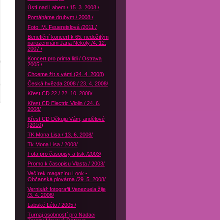
Ústí nad Labem / 15. 3. 2008 /
Pomáháme druhým / 2008 /
Foto: M. Feuereislová /2011 /
Benefiční koncert k 65. nedožitým
narozeninám Jana Nekoly /4. 12.
2007 /
Koncert pro prima lidi / Ostrava
2005 /
Chceme žít s vámi (24. 4. 2008)
Česká hvězda 2008 / 23. 4. 2008/
Křest CD 22 / 22. 10. 2008/
Křest CD Electric Violin / 24. 6.
2008/
Křest CD Děkuju Vám, andělové
(2010)
TK Mona Lisa / 13. 6. 2008/
Tk Mona Lisa / 2008/
Fota pro časopisy a tisk /2003/
Promo k časopisu Vlasta / 2003/
Večírek magazínu Look -
Občanská plovárna /29. 5. 2008/
Vernisáž fotografií Venezuela žije
/3. 4. 2008/
Labské Léto / 2005 /
Turnaj osobností pro Nadaci