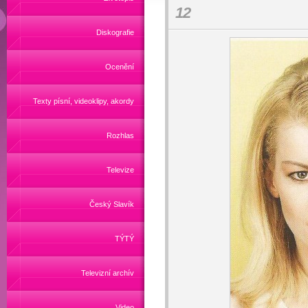
12
Diskografie
Ocenění
Texty písní, videoklipy, akordy
Rozhlas
Televize
Český Slavík
TÝTÝ
Televizní archív
Video