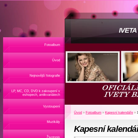
IVET
Fotoalbum
Úvod
Nejnovější fotografie
LP, MC, CD, DVD k zakoupení v
eshopech, antikvariátech
Vystoupení
Úvod
»
Fotoalbum
»
Kapesní kalendáře
»
Muzikály
Kapesní kalendá
Životopis