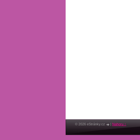
© 2026 eStránky.cz
|
Nahoru ↑