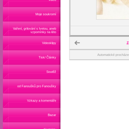
Moje soukromí
Vaření, grilování s Ivetou, aneb
vzpomínky na léto
Z
Videoklipy
Automatické procháze
Tisk/ Články
Soutěž
od Fanoušků pro Fanoušky
Vzkazy a komentáře
Bazar