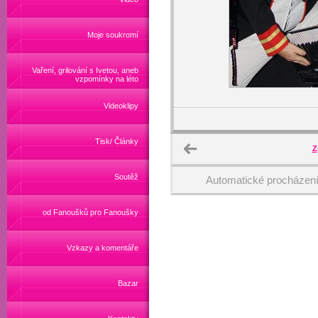
Moje soukromí
Vaření, grilování s Ivetou, aneb
vzpomínky na léto
Videoklipy
Tisk/ Články
Z
Soutěž
Automatické procházen
od Fanoušků pro Fanoušky
Vzkazy a komentáře
Bazar