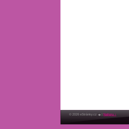
© 2026 eStránky.cz
|
Nahoru ↑