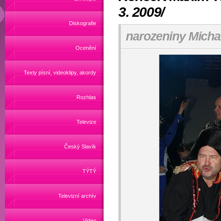
3. 2009/
Diskografie
narozeniny Michal
Ocenění
Texty písní, videoklipy, akordy
Rozhlas
Televize
Český Slavík
TÝTÝ
Televizní archív
Video