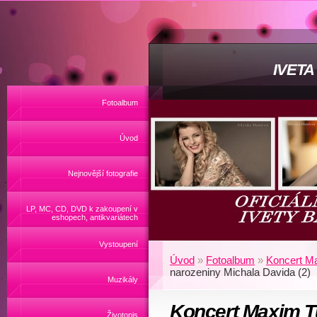
IVET
Fotoalbum
Úvod
Nejnovější fotografie
LP, MC, CD, DVD k zakoupení v
eshopech, antikvariátech
Vystoupení
Úvod
»
Fotoalbum
»
Koncert Ma
narozeniny Michala Davida (2)
Muzikály
Koncert Maxim T
Životopis