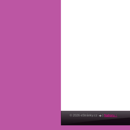
© 2026 eStránky.cz
|
Nahoru ↑