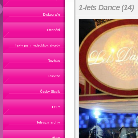
1-lets Dance (14)
Diskografie
Ocenění
Texty písní, videoklipy, akordy
Rozhlas
Televize
Český Slavík
TÝTÝ
Televizní archív
Video