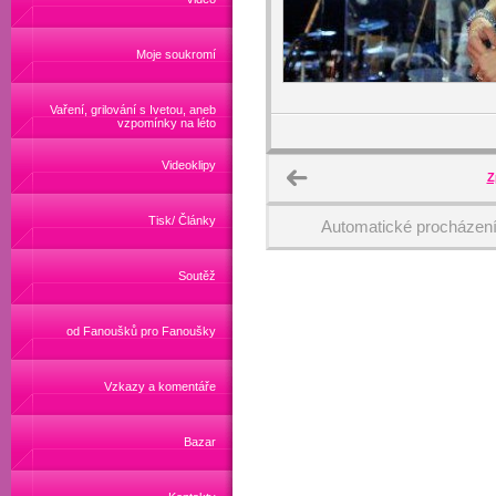
Moje soukromí
Vaření, grilování s Ivetou, aneb
vzpomínky na léto
Videoklipy
Z
Tisk/ Články
Automatické procházen
Soutěž
od Fanoušků pro Fanoušky
Vzkazy a komentáře
Bazar