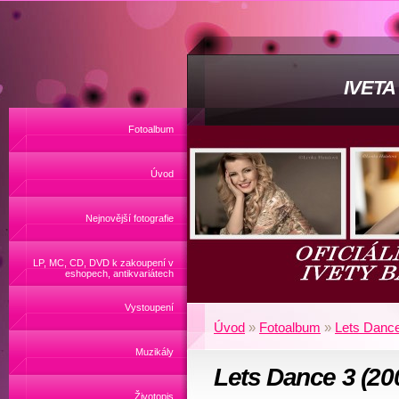
IVET
Fotoalbum
Úvod
Nejnovější fotografie
LP, MC, CD, DVD k zakoupení v
eshopech, antikvariátech
Vystoupení
Úvod
»
Fotoalbum
»
Lets Dance
Muzikály
Lets Dance 3 (20
Životopis