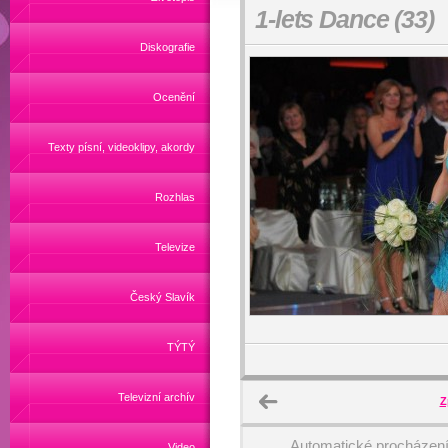
1-lets Dance (33)
Diskografie
Ocenění
Texty písní, videoklipy, akordy
Rozhlas
Televize
Český Slavík
TÝTÝ
Televizní archív
Z
Automatické procházen
Video