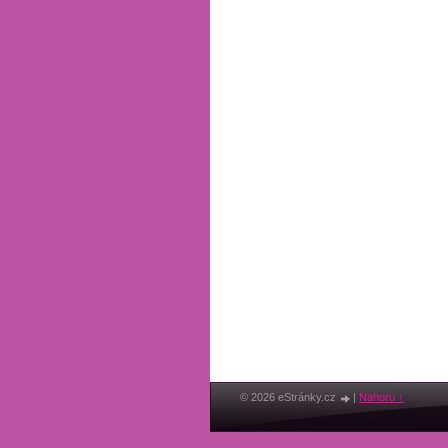
© 2026 eStránky.cz
|
Nahoru ↑