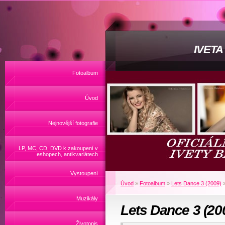
IVET
Fotoalbum
Úvod
Nejnovější fotografie
LP, MC, CD, DVD k zakoupení v
eshopech, antikvariátech
Vystoupení
Úvod
»
Fotoalbum
»
Lets Dance 3 (2009)
Muzikály
Lets Dance 3 (20
Životopis