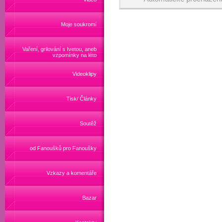
Moje soukromí
Vaření, grilování s Ivetou, aneb
vzpomínky na léto
Videoklipy
Tisk/ Články
Soutěž
od Fanoušků pro Fanoušky
Vzkazy a komentáře
Bazar