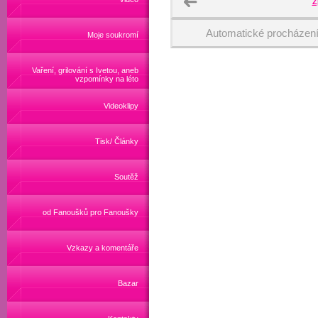
Z
Automatické procházen
Moje soukromí
Vaření, grilování s Ivetou, aneb
vzpomínky na léto
Videoklipy
Tisk/ Články
Soutěž
od Fanoušků pro Fanoušky
Vzkazy a komentáře
Bazar