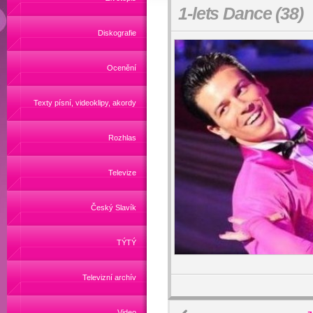
1-lets Dance (38)
Diskografie
Ocenění
Texty písní, videoklipy, akordy
Rozhlas
Televize
Český Slavík
TÝTÝ
Televizní archív
Video