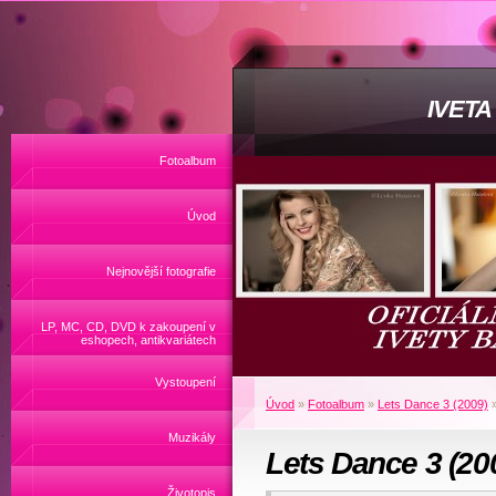
IVET
Fotoalbum
Úvod
Nejnovější fotografie
LP, MC, CD, DVD k zakoupení v
eshopech, antikvariátech
Vystoupení
Úvod
»
Fotoalbum
»
Lets Dance 3 (2009)
Muzikály
Lets Dance 3 (20
Životopis