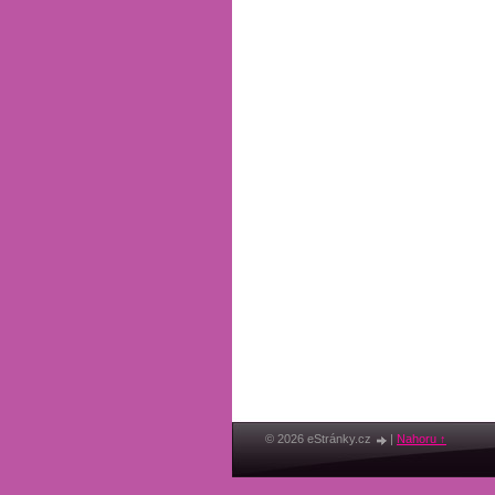
© 2026 eStránky.cz
|
Nahoru ↑