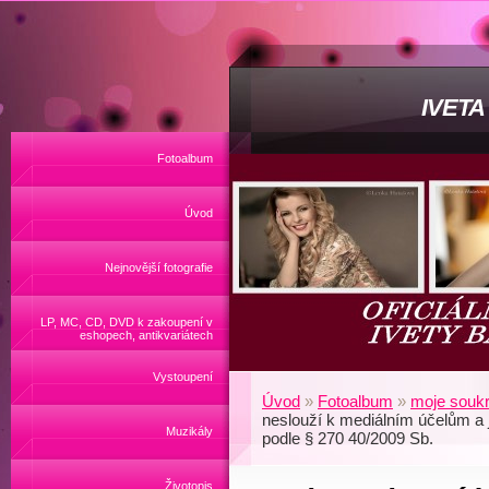
IVET
Fotoalbum
Úvod
Nejnovější fotografie
LP, MC, CD, DVD k zakoupení v
eshopech, antikvariátech
Vystoupení
Úvod
»
Fotoalbum
»
moje soukr
neslouží k mediálním účelům a 
Muzikály
podle § 270 40/2009 Sb.
Životopis