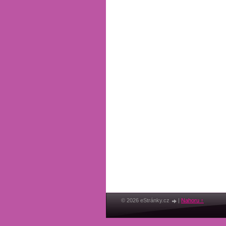
© 2026 eStránky.cz
|
Nahoru ↑