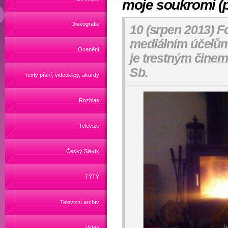
moje soukromí (p
Diskografie
10 (srpen 2013) Fo
mediálním účelům 
Ocenění
je trestným činem
Sb.
Texty písní, videoklipy, akordy
Rozhlas
Televize
Český Slavík
TÝTÝ
Televizní archív
Video