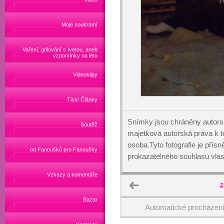
Moje soukromí
Vaření, grilování s Ivetou, aneb
vzpomínky na léto
Videoklipy
Tisk/ Články
Snímky jsou chráněny autors
Soutěž
majetková autorská práva k
osoba.Tyto fotografie je přís
od Fanoušků pro Fanoušky
prokazatelného souhlasu vlas
Vzkazy a komentáře
Z
Bazar
Automatické procházen