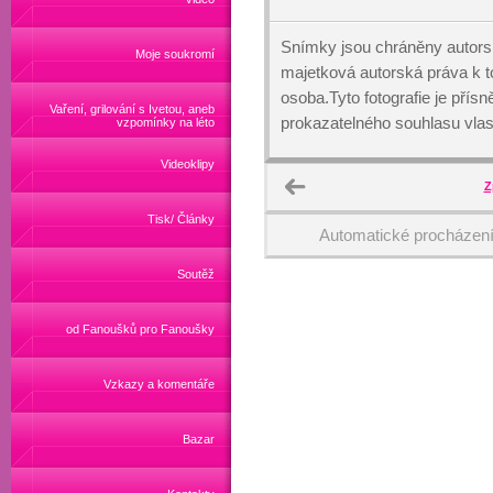
Snímky jsou chráněny autors
Moje soukromí
majetková autorská práva k
osoba.Tyto fotografie je přís
Vaření, grilování s Ivetou, aneb
prokazatelného souhlasu vlas
vzpomínky na léto
Videoklipy
Z
Tisk/ Články
Automatické procházen
Soutěž
od Fanoušků pro Fanoušky
Vzkazy a komentáře
Bazar