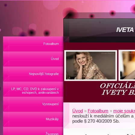
IVET
Fotoalbum
Úvod
Nejnovější fotografie
LP, MC, CD, DVD k zakoupení v
eshopech, antikvariátech
Vystoupení
Úvod
»
Fotoalbum
»
moje soukr
neslouží k mediálním účelům a 
Muzikály
podle § 270 40/2009 Sb.
Životopis