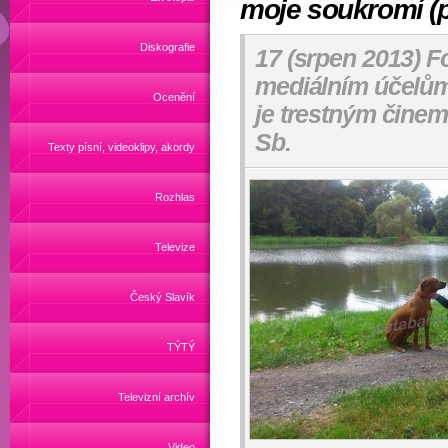
moje soukromí (p
Diskografie
17 (srpen 2013) Fo
mediálním účelům 
Ocenění
je trestným činem
Sb.
Texty písní, videoklipy, akordy
Rozhlas
Televize
Český Slavík
TÝTÝ
Televizní archív
Video