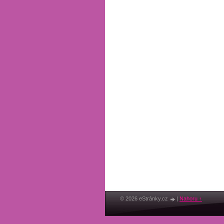
© 2026 eStránky.cz
|
Nahoru ↑