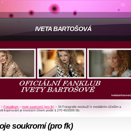
IVETA BARTOŠOVÁ
»
Fotoalbum
»
moje soukromí (pro fk)
»
34 Fotografie neslouží k mediálním účelům a
oli kopírování je trestným činem podle § 270 40/2009 Sb.
je soukromí (pro fk)