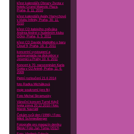
křest kalendáře Obrazy života v
hotelu Grand Majestic Plaza,
Praha, 8. 11. 2010
křest kalendáře Agáty Hanychové
v klubu Infinity, Praha, 30. 11.
2010
křest CD italského zpěváka
Andrea Andrei v hudebním klubu
Óčko, Praha, 6. 5. 2011
křest CD Davide Mattioliho v baru
Cloud 9, Praha, 16. 2. 2011
koncertní vystoupení a
autogramiáda na diskotéce v
Jesenici u Prahy 10. 6. 2011
Koncert k 70. narozeninám Karla
Gotta v O2 Aréně, Praha, 11. 6.
2009
Pietní rozloučení 21.6 2014
foto Radka Michálková
moje soukromí (pro fk)
Foto Michal Skramusky
Vánoční koncert Turné Když
Iveta zpívá 20.12.2010 / foto:
Marek Navrátil
Čekám svůj den (1996) / Foto:
Miloš Schmiedberger
Fotografie pro magazín deníku
Blesk/ Foto Jan Tůma (2012)
Foto: Vladimír Gdovín