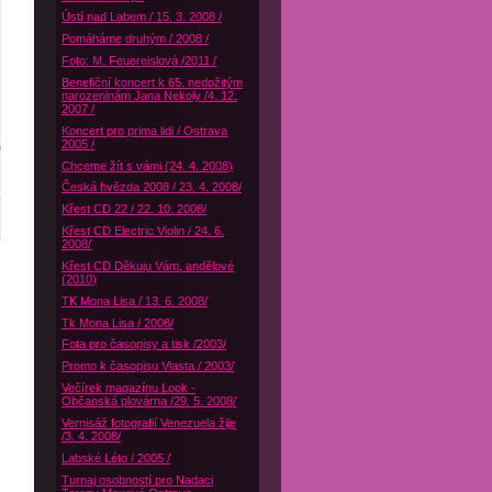
Ústí nad Labem / 15. 3. 2008 /
Pomáháme druhým / 2008 /
Foto: M. Feuereislová /2011 /
Benefiční koncert k 65. nedožitým
narozeninám Jana Nekoly /4. 12.
2007 /
Koncert pro prima lidi / Ostrava
2005 /
Chceme žít s vámi (24. 4. 2008)
Česká hvězda 2008 / 23. 4. 2008/
Křest CD 22 / 22. 10. 2008/
Křest CD Electric Violin / 24. 6.
2008/
Křest CD Děkuju Vám, andělové
(2010)
TK Mona Lisa / 13. 6. 2008/
Tk Mona Lisa / 2008/
Fota pro časopisy a tisk /2003/
Promo k časopisu Vlasta / 2003/
Večírek magazínu Look -
Občanská plovárna /29. 5. 2008/
Vernisáž fotografií Venezuela žije
/3. 4. 2008/
Labské Léto / 2005 /
Turnaj osobností pro Nadaci