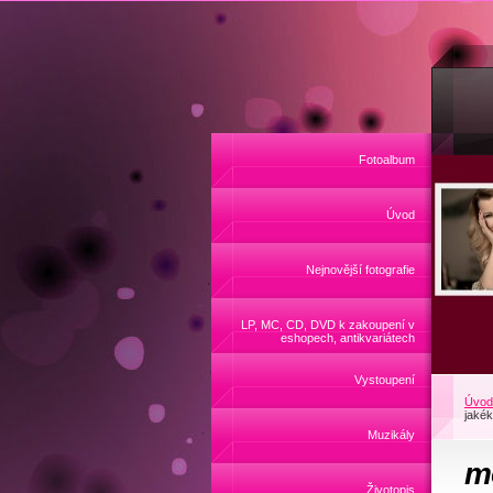
Fotoalbum
Úvod
Nejnovější fotografie
LP, MC, CD, DVD k zakoupení v
eshopech, antikvariátech
Vystoupení
Úvod
jakék
Muzikály
mo
Životopis