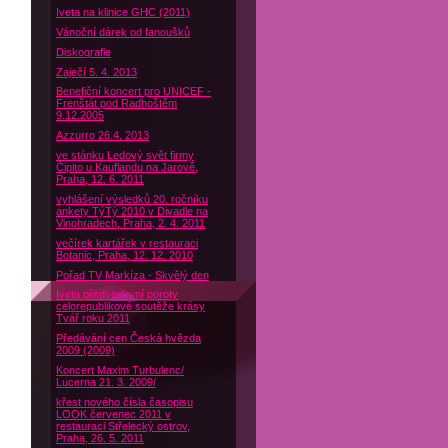
Iveta na klinice GHC (2011)
Vánoční dárek od fanoušků
Diskografie
Zaječí 5. 4. 2013
Benefiční koncert pro UNICEF -
Frenštát pod Radhoštěm
9.12.2005
Azzurro 26.4. 2013
ve stánku Ledový svět firmy
Čipito u Kauflandu na Jarově,
Praha, 12. 6. 2011
vyhlášení výsledků 20. ročníku
ankety TýTý 2010 v Divadle na
Vinohradech, Praha, 2. 4. 2011
večírek kartářek v restauraci
Botanic, Praha, 12. 12. 2010
Pořad TV Markíza - Skvělý den
Iveta předsedkyní poroty
celorepublikové soutěže krásy
Tvář roku 2011
Předávání cen Česká hvězda
2009 (2009)
Koncert Maxim Turbulenc/
Lucerna 21. 3. 2009/
křest nového čísla časopisu
LOOK červenec 2011 v
restauraci Střelecký ostrov,
Praha, 26. 5. 2011