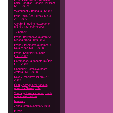
palác-Benefiční koncert Lidi lidem
(25.9. 2002)
Vystoupení v Bauhausu (2002)
Pouť Radia Čas/Frýdek-Místek
28.5. 2006
Otevření nového fotbalového
hřiště v Tachově (6/2008)
Tv pořady
Praha- Barrandovské ateliéry/
Mléčná dráha (19.9 2003)
Praha-Staroměstské náměstí/
Dětský den (31.5. 2004)
Praha- Kobylisy Bauhaus
(14.6.2003)
Horoměřice- autocentrum Šídlo
(12.5.2004)
Chodouny- fotbalove hřiště-
Amfora (13.6.2004)
Doksy- Máchovo jezero (2.8.
2003)
Český bodyguard/ Zábavný
pořad Tv Nova (1997)
Vaření, grilování s Ivetou, aneb
vzpomínky na léto
Muzikály
Zápas fotbalové Amfory 1988
Puzzle