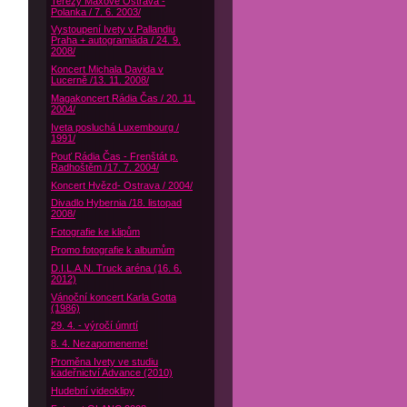
Terezy Maxové Ostrava -
Polanka / 7. 6. 2003/
Vystoupení Ivety v Pallandiu
Praha + autogramiáda / 24. 9.
2008/
Koncert Michala Davida v
Lucerně /13. 11. 2008/
Magakoncert Rádia Čas / 20. 11.
2004/
Iveta posluchá Luxembourg /
1991/
Pouť Rádia Čas - Frenštát p.
Radhoštěm /17. 7. 2004/
Koncert Hvězd- Ostrava / 2004/
Divadlo Hybernia /18. listopad
2008/
Fotografie ke klipům
Promo fotografie k albumům
D.I.L.A.N. Truck aréna (16. 6.
2012)
Vánoční koncert Karla Gotta
(1986)
29. 4. - výročí úmrtí
8. 4. Nezapomeneme!
Proměna Ivety ve studiu
kadeřnictví Advance (2010)
Hudební videoklipy