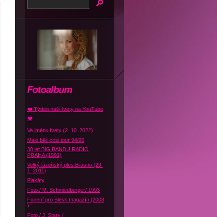
Fotoalbum
❤️ Týden naší Ivety na YouTube
❤️
Ve jménu Ivety (2. 10. 2022)
Malé bílé cosi tour 94/95
30 let BIG BANDU RADIO
PRAHA (1991)
Velký lázeňský ples Brusno (29.
1. 2011)
Plakáty
Foto / M. Schmiedberger/ 1993
Focení pro Blesk magazín (2008
)
Foto / J. Starý /