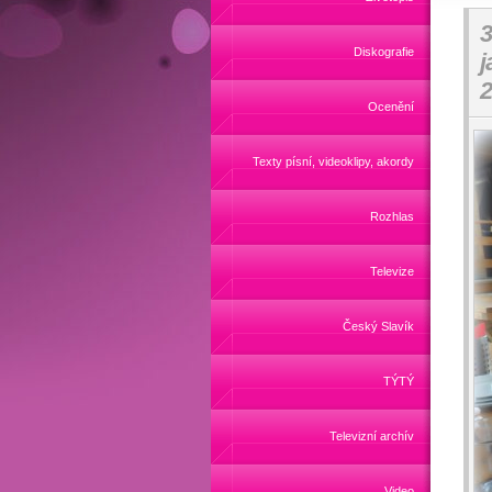
3
Diskografie
j
2
Ocenění
Texty písní, videoklipy, akordy
Rozhlas
Televize
Český Slavík
TÝTÝ
Televizní archív
Video