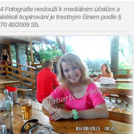
4 Fotografie neslouží k mediálním účelům a
akékoli kopírování je trestným činem podle §
70 40/2009 Sb.