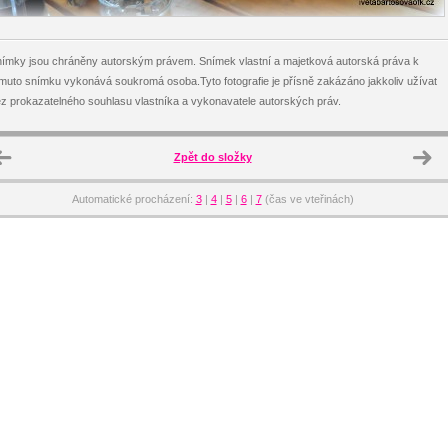
ímky jsou chráněny autorským právem. Snímek vlastní a majetková autorská práva k
muto snímku vykonává soukromá osoba.Tyto fotografie je přísně zakázáno jakkoliv užívat
z prokazatelného souhlasu vlastníka a vykonavatele autorských práv.
Zpět do složky
Automatické procházení:
3
|
4
|
5
|
6
|
7
(čas ve vteřinách)