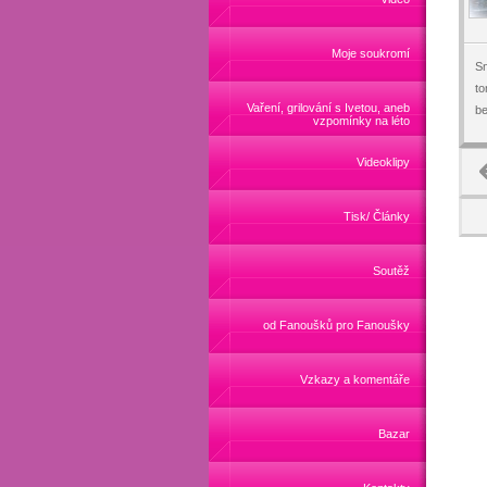
Moje soukromí
Sn
to
Vaření, grilování s Ivetou, aneb
be
vzpomínky na léto
Videoklipy
Tisk/ Články
Soutěž
od Fanoušků pro Fanoušky
Vzkazy a komentáře
Bazar