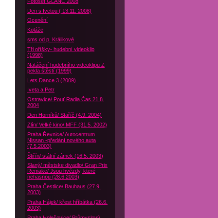
Fotoset GLANC 2008
Den s Ivetou ( 13.11. 2008)
Ocenění
Koláže
sms od p. Králikové
Tři oříšky- hudební videoklip
(1998)
Natáčení hudebního videoklipu Z
pekla štěstí (1999)
Lets Dance 3 (2009)
Iveta a Petr
Ostravice/ Pouť Radia Čas 21.8.
2004
Den Horníků/ Staříč (4.9. 2004)
Zlín/ Velké kino/ MFF (31.5. 2002)
Praha Řevnice/ Autocentrum
Nissan -předání nového auta
(7.5.2003)
Štiřín/ státní zámek (16.5. 2003)
Slaný/ městske divadlo/ Gran Prix
Remake/ Jsou hvězdy, které
nehasnou (28.6.2003)
Praha Čestlice/ Bauhaus (27.9.
2003)
Praha Hájek/ křest hříbátka (26.6.
2003)
Praha Holešovice/ Průmyslový