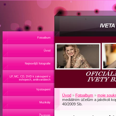
IVET
Fotoalbum
Úvod
Nejnovější fotografie
LP, MC, CD, DVD k zakoupení v
eshopech, antikvariátech
Vystoupení
Úvod
»
Fotoalbum
»
moje soukr
mediálním účelům a jakékoli ko
Muzikály
40/2009 Sb.
Životopis