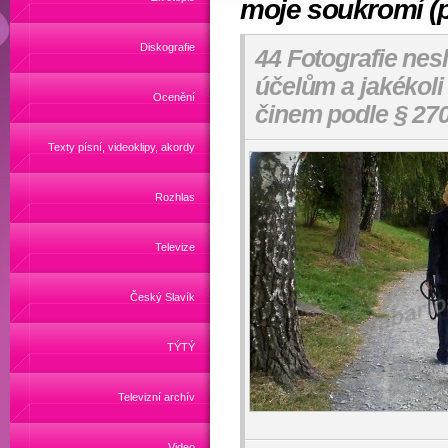
moje soukromí (p
Diskografie
44 Fotografie nes
účelům a jakékoli
Ocenění
činem podle § 270
Texty písní, videoklipy, akordy
Rozhlas
Televize
Český Slavík
TÝTÝ
Televizní archív
Video