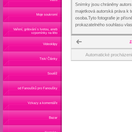
Snímky jsou chráněny autors
majetková autorská práva k
Moje soukromí
osoba.Tyto fotografie je přís
prokazatelného souhlasu vlas
Vaření, grilování s Ivetou, aneb
vzpomínky na léto
Z
Videoklipy
Automatické procházen
Tisk/ Články
Soutěž
od Fanoušků pro Fanoušky
Vzkazy a komentáře
Bazar