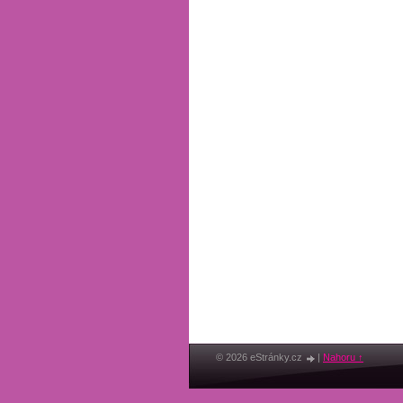
© 2026 eStránky.cz
|
Nahoru ↑