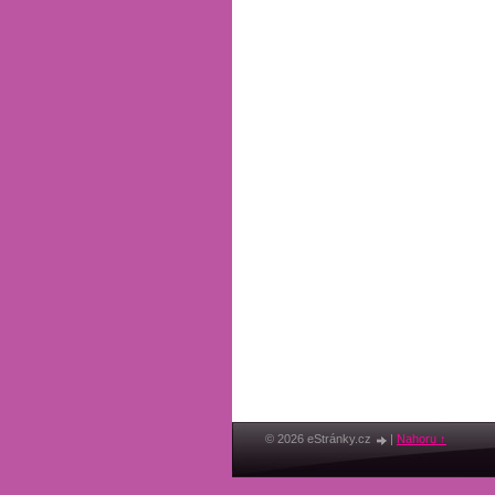
© 2026 eStránky.cz
|
Nahoru ↑