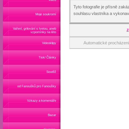
Tyto fotografie je přísně zak
souhlasu vlastníka a vykonav
Moje soukromí
Vaření, grilování s Ivetou, aneb
Z
vzpomínky na léto
Automatické procházen
Videoklipy
Tisk/ Články
Soutěž
od Fanoušků pro Fanoušky
Vzkazy a komentáře
Bazar