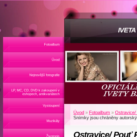
IVET
Fotoalbum
Úvod
Nejnovější fotografie
LP, MC, CD, DVD k zakoupení v
eshopech, antikvariátech
Vystoupení
Úvod
»
Fotoalbum
»
Ostravice/
Snímky jsou chráněny autors
Muzikály
Ostravice/ Pouť 
Životopis