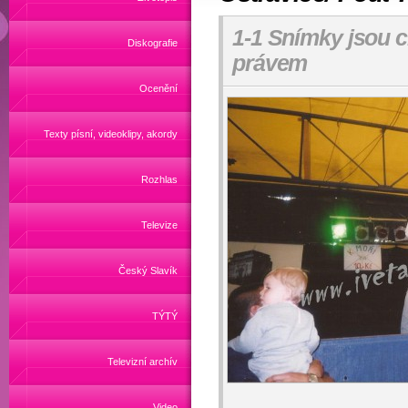
1-1 Snímky jsou 
Diskografie
právem
Ocenění
Texty písní, videoklipy, akordy
Rozhlas
Televize
Český Slavík
TÝTÝ
Televizní archív
Video