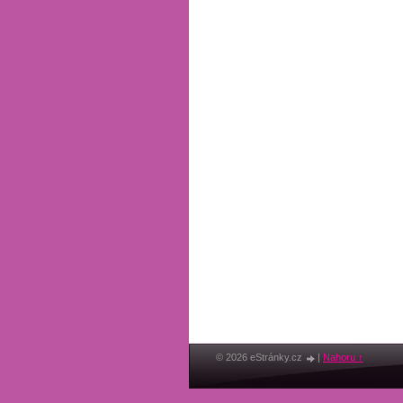
© 2026 eStránky.cz
|
Nahoru ↑