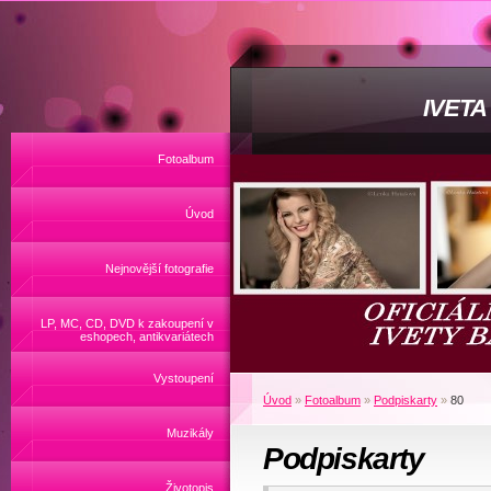
IVET
Fotoalbum
Úvod
Nejnovější fotografie
LP, MC, CD, DVD k zakoupení v
eshopech, antikvariátech
Vystoupení
Úvod
»
Fotoalbum
»
Podpiskarty
»
80
Muzikály
Podpiskarty
Životopis