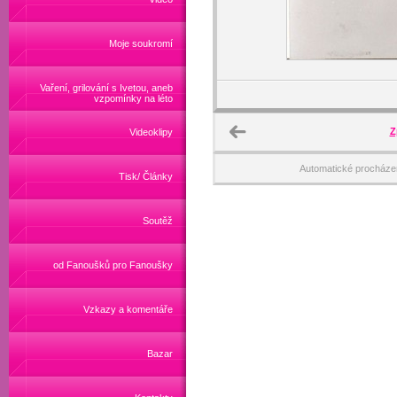
Moje soukromí
Vaření, grilování s Ivetou, aneb
vzpomínky na léto
Z
Videoklipy
Automatické procháze
Tisk/ Články
Soutěž
od Fanoušků pro Fanoušky
Vzkazy a komentáře
Bazar