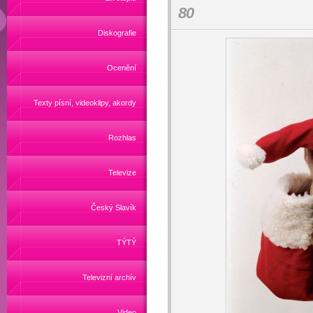
80
Diskografie
Ocenění
Texty písní, videoklipy, akordy
Rozhlas
Televize
Český Slavík
TÝTÝ
Televizní archív
Video