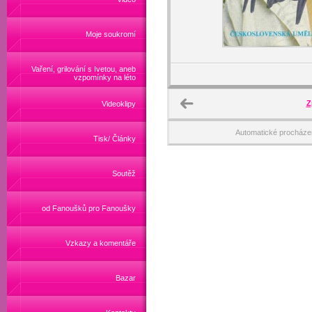
Moje soukromí
Vaření, grilování s Ivetou, aneb
vzpomínky na léto
Z
Videoklipy
Automatické procháze
Tisk/ Články
Soutěž
od Fanoušků pro Fanoušky
Vzkazy a komentáře
Bazar