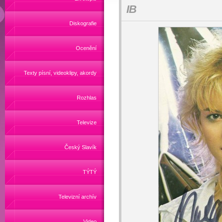
IB
Diskografie
Ocenění
Texty písní, videoklipy, akordy
Rozhlas
Televize
Český Slavík
TÝTÝ
Televizní archív
Video