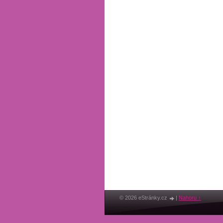
© 2026 eStránky.cz
|
Nahoru ↑