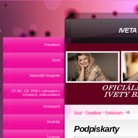
IVET
Fotoalbum
Úvod
Nejnovější fotografie
LP, MC, CD, DVD k zakoupení v
eshopech, antikvariátech
Vystoupení
Úvod
»
Fotoalbum
»
Podpiskarty
»
IB
Muzikály
Podpiskarty
Životopis