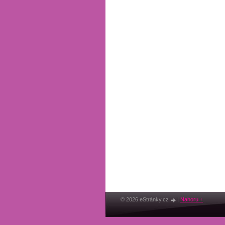
© 2026 eStránky.cz
|
Nahoru ↑