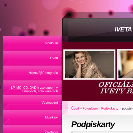
IVET
Fotoalbum
Úvod
Nejnovější fotografie
LP, MC, CD, DVD k zakoupení v
eshopech, antikvariátech
Vystoupení
Úvod
»
Fotoalbum
»
Podpiskarty
»
podpisk
Muzikály
Podpiskarty
Životopis