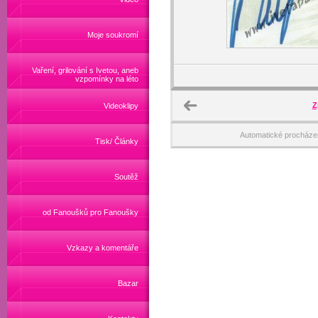
Moje soukromí
Vaření, grilování s Ivetou, aneb
vzpomínky na léto
Z
Videoklipy
Automatické procháze
Tisk/ Články
Soutěž
od Fanoušků pro Fanoušky
Vzkazy a komentáře
Bazar