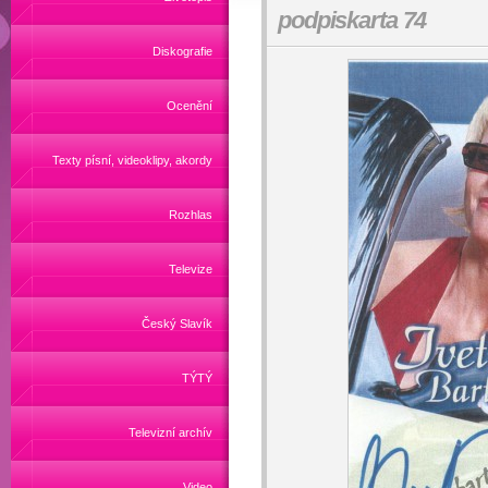
podpiskarta 74
Diskografie
Ocenění
Texty písní, videoklipy, akordy
Rozhlas
Televize
Český Slavík
TÝTÝ
Televizní archív
Video