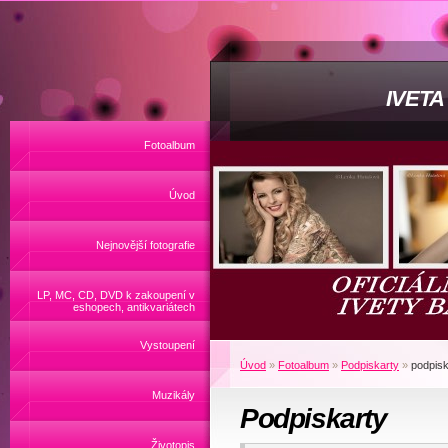
IVET
Fotoalbum
Úvod
Nejnovější fotografie
LP, MC, CD, DVD k zakoupení v
eshopech, antikvariátech
Vystoupení
Úvod
»
Fotoalbum
»
Podpiskarty
»
podpisk
Muzikály
Podpiskarty
Životopis