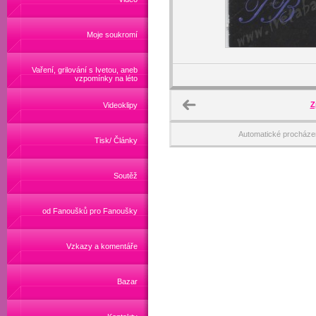
Moje soukromí
Vaření, grilování s Ivetou, aneb
vzpomínky na léto
Z
Videoklipy
Automatické procháze
Tisk/ Články
Soutěž
od Fanoušků pro Fanoušky
Vzkazy a komentáře
Bazar