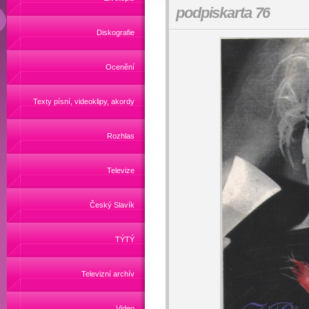
podpiskarta 76
Diskografie
Ocenění
Texty písní, videoklipy, akordy
Rozhlas
Televize
Český Slavík
TÝTÝ
Televizní archív
Video