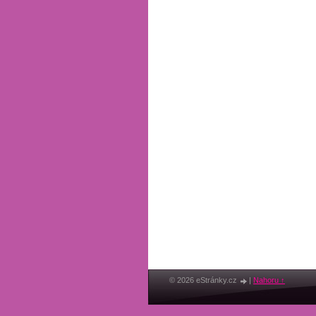
© 2026 eStránky.cz
|
Nahoru ↑