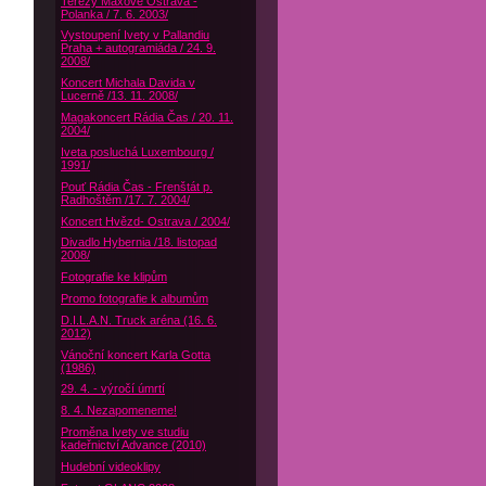
Terezy Maxové Ostrava -
Polanka / 7. 6. 2003/
Vystoupení Ivety v Pallandiu
Praha + autogramiáda / 24. 9.
2008/
Koncert Michala Davida v
Lucerně /13. 11. 2008/
Magakoncert Rádia Čas / 20. 11.
2004/
Iveta posluchá Luxembourg /
1991/
Pouť Rádia Čas - Frenštát p.
Radhoštěm /17. 7. 2004/
Koncert Hvězd- Ostrava / 2004/
Divadlo Hybernia /18. listopad
2008/
Fotografie ke klipům
Promo fotografie k albumům
D.I.L.A.N. Truck aréna (16. 6.
2012)
Vánoční koncert Karla Gotta
(1986)
29. 4. - výročí úmrtí
8. 4. Nezapomeneme!
Proměna Ivety ve studiu
kadeřnictví Advance (2010)
Hudební videoklipy