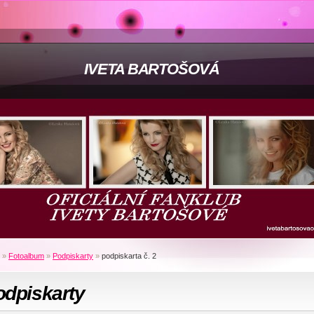
IVETA BARTOŠOVÁ
»
Fotoalbum
»
Podpiskarty
»
podpiskarta č. 2
odpiskarty