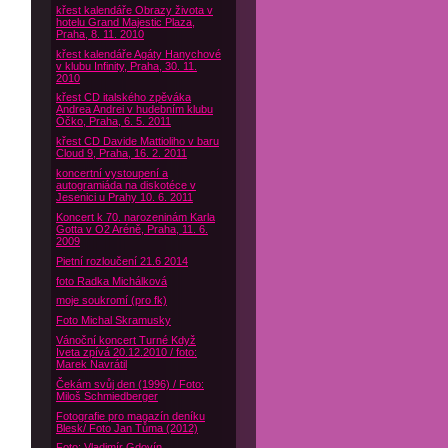
křest kalendáře Obrazy života v
hotelu Grand Majestic Plaza,
Praha, 8. 11. 2010
křest kalendáře Agáty Hanychové
v klubu Infinity, Praha, 30. 11.
2010
křest CD italského zpěváka
Andrea Andrei v hudebním klubu
Óčko, Praha, 6. 5. 2011
křest CD Davide Mattioliho v baru
Cloud 9, Praha, 16. 2. 2011
koncertní vystoupení a
autogramiáda na diskotéce v
Jesenici u Prahy 10. 6. 2011
Koncert k 70. narozeninám Karla
Gotta v O2 Aréně, Praha, 11. 6.
2009
Pietní rozloučení 21.6 2014
foto Radka Michálková
moje soukromí (pro fk)
Foto Michal Skramusky
Vánoční koncert Turné Když
Iveta zpívá 20.12.2010 / foto:
Marek Navrátil
Čekám svůj den (1996) / Foto:
Miloš Schmiedberger
Fotografie pro magazín deníku
Blesk/ Foto Jan Tůma (2012)
Foto: Vladimír Gdovín