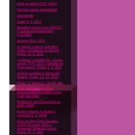
Iveta na klinice GHC (2011)
Vánoční dárek od fanoušků
Diskografie
Zaječí 5. 4. 2013
Benefiční koncert pro UNICEF -
Frenštát pod Radhoštěm
9.12.2005
Azzurro 26.4. 2013
ve stánku Ledový svět firmy
Čipito u Kauflandu na Jarově,
Praha, 12. 6. 2011
vyhlášení výsledků 20. ročníku
ankety TýTý 2010 v Divadle na
Vinohradech, Praha, 2. 4. 2011
večírek kartářek v restauraci
Botanic, Praha, 12. 12. 2010
Pořad TV Markíza - Skvělý den
Iveta předsedkyní poroty
celorepublikové soutěže krásy
Tvář roku 2011
Předávání cen Česká hvězda
2009 (2009)
Koncert Maxim Turbulenc/
Lucerna 21. 3. 2009/
křest nového čísla časopisu
LOOK červenec 2011 v
restauraci Střelecký ostrov,
Praha, 26. 5. 2011