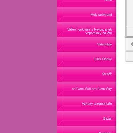
Moje soukromí
Vaření, grilování s Ivetou, aneb
vzpomínky na léto
Videoklipy
Tisk/ Články
Soutěž
od Fanoušků pro Fanoušky
Vzkazy a komentáře
Bazar