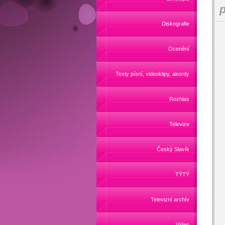
p
Diskografie
Ocenění
Texty písní, videoklipy, akordy
Rozhlas
Televize
Český Slavík
TÝTÝ
Televizní archív
Video