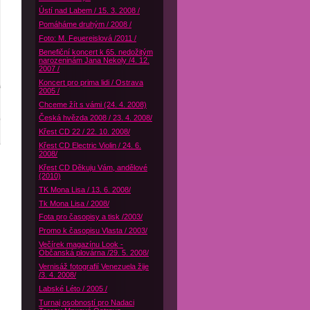
Ústí nad Labem / 15. 3. 2008 /
Pomáháme druhým / 2008 /
Foto: M. Feuereislová /2011 /
Benefiční koncert k 65. nedožitým
narozeninám Jana Nekoly /4. 12.
2007 /
Koncert pro prima lidi / Ostrava
2005 /
Chceme žít s vámi (24. 4. 2008)
Česká hvězda 2008 / 23. 4. 2008/
Křest CD 22 / 22. 10. 2008/
Křest CD Electric Violin / 24. 6.
2008/
Křest CD Děkuju Vám, andělové
(2010)
TK Mona Lisa / 13. 6. 2008/
Tk Mona Lisa / 2008/
Fota pro časopisy a tisk /2003/
Promo k časopisu Vlasta / 2003/
Večírek magazínu Look -
Občanská plovárna /29. 5. 2008/
Vernisáž fotografií Venezuela žije
/3. 4. 2008/
Labské Léto / 2005 /
Turnaj osobností pro Nadaci