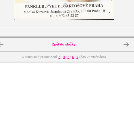
Zpět do složky
Automatické procházení:
3
|
4
|
5
|
6
|
7
(čas ve vteřinách)