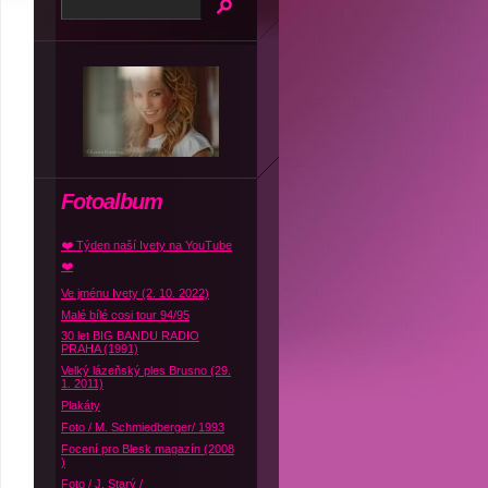
Fotoalbum
❤️ Týden naší Ivety na YouTube
❤️
Ve jménu Ivety (2. 10. 2022)
Malé bílé cosi tour 94/95
30 let BIG BANDU RADIO
PRAHA (1991)
Velký lázeňský ples Brusno (29.
1. 2011)
Plakáty
Foto / M. Schmiedberger/ 1993
Focení pro Blesk magazín (2008
)
Foto / J. Starý /