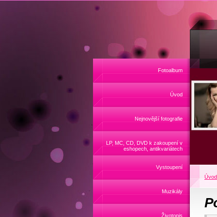
Fotoalbum
Úvod
Nejnovější fotografie
LP, MC, CD, DVD k zakoupení v
eshopech, antikvariátech
Vystoupení
Úvod
Muzikály
P
Životopis