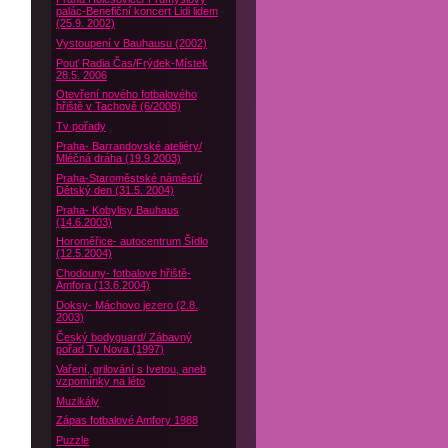
palác-Benefiční koncert Lidi lidem
(25.9. 2002)
Vystoupení v Bauhausu (2002)
Pouť Radia Čas/Frýdek-Místek
28.5. 2006
Otevření nového fotbalového
hřiště v Tachově (6/2008)
Tv pořady
Praha- Barrandovské ateliéry/
Mléčná dráha (19.9 2003)
Praha-Staroměstské náměstí/
Dětský den (31.5. 2004)
Praha- Kobylisy Bauhaus
(14.6.2003)
Horoměřice- autocentrum Šídlo
(12.5.2004)
Chodouny- fotbalove hřiště-
Amfora (13.6.2004)
Doksy- Máchovo jezero (2.8.
2003)
Český bodyguard/ Zábavný
pořad Tv Nova (1997)
Vaření, grilování s Ivetou, aneb
vzpomínky na léto
Muzikály
Zápas fotbalové Amfory 1988
Puzzle