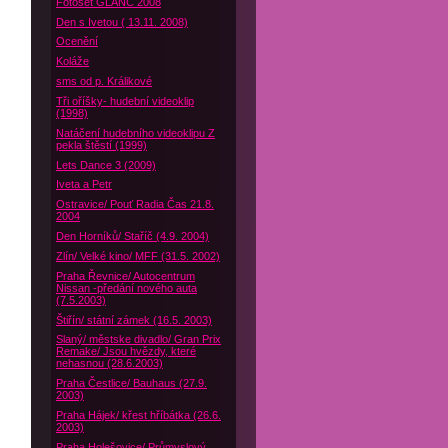
Fotoset GLANC 2008
Den s Ivetou ( 13.11. 2008)
Ocenění
Koláže
sms od p. Králikové
Tři oříšky- hudební videoklip
(1998)
Natáčení hudebního videoklipu Z
pekla štěstí (1999)
Lets Dance 3 (2009)
Iveta a Petr
Ostravice/ Pouť Radia Čas 21.8.
2004
Den Horníků/ Staříč (4.9. 2004)
Zlín/ Velké kino/ MFF (31.5. 2002)
Praha Řevnice/ Autocentrum
Nissan -předání nového auta
(7.5.2003)
Štiřín/ státní zámek (16.5. 2003)
Slaný/ městske divadlo/ Gran Prix
Remake/ Jsou hvězdy, které
nehasnou (28.6.2003)
Praha Čestlice/ Bauhaus (27.9.
2003)
Praha Hájek/ křest hříbátka (26.6.
2003)
Praha Holešovice/ Průmyslový