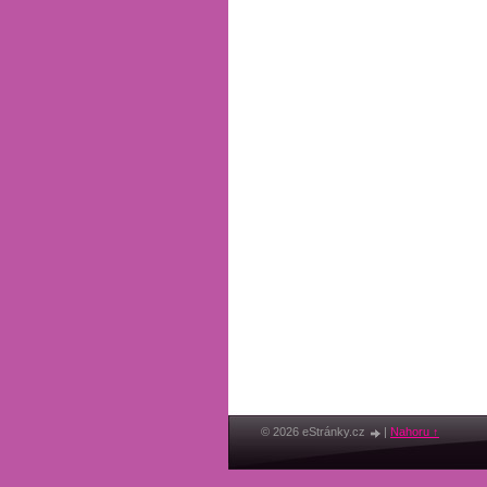
© 2026 eStránky.cz
|
Nahoru ↑