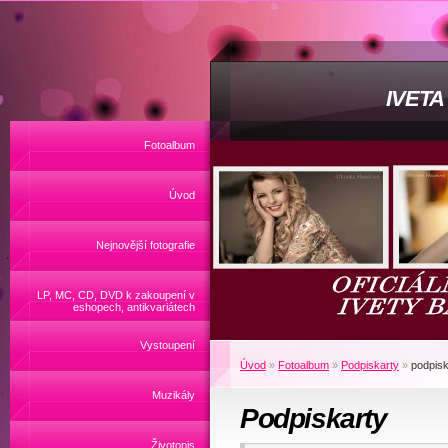
IVET
Fotoalbum
Úvod
Nejnovější fotografie
LP, MC, CD, DVD k zakoupení v
eshopech, antikvariátech
Vystoupení
Úvod
»
Fotoalbum
»
Podpiskarty
»
podpisk
Muzikály
Podpiskarty
Životopis