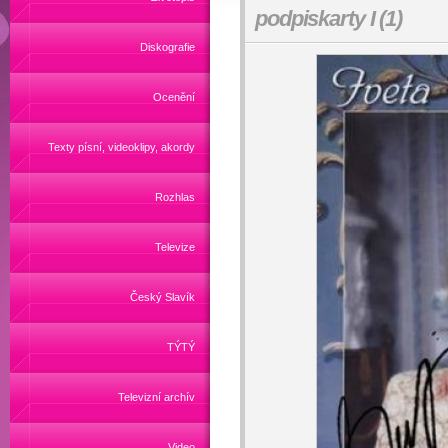
podpiskarty I (1)
Diskografie
Ocenění
Texty písní, videoklipy, akordy
Rozhlas
Televize
Český Slavík
TÝTÝ
Televizní archív
Video