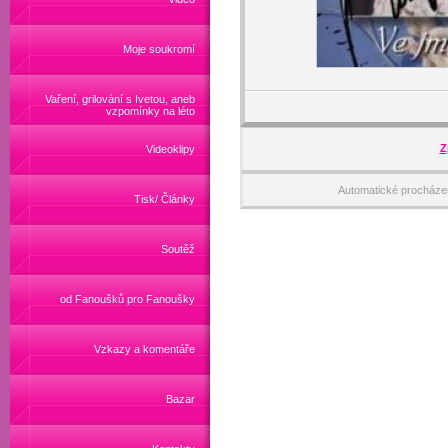
Moje soukromí
Vaření, grilování s Ivetou, aneb
vzpomínky na léto
Z
Videoklipy
Automatické procháze
Tisk/ Články
Soutěž
od Fanoušků pro Fanoušky
Vzkazy a komentáře
Bazar