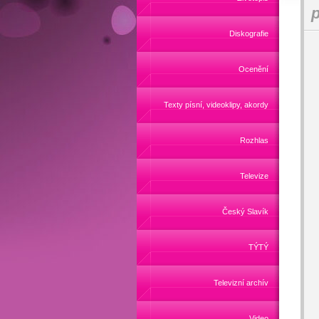
p
Diskografie
Ocenění
Texty písní, videoklipy, akordy
Rozhlas
Televize
Český Slavík
TÝTÝ
Televizní archív
Video