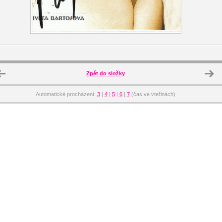
Zpět do složky
Automatické procházení:
3
|
4
|
5
|
6
|
7
(čas ve vteřinách)