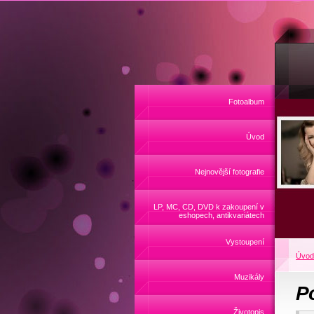
Fotoalbum
Úvod
Nejnovější fotografie
LP, MC, CD, DVD k zakoupení v
eshopech, antikvariátech
Vystoupení
Úvod
Muzikály
P
Životopis