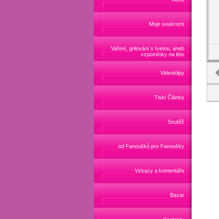
Moje soukromí
Vaření, grilování s Ivetou, aneb
vzpomínky na léto
Videoklipy
Tisk/ Články
Soutěž
od Fanoušků pro Fanoušky
Vzkazy a komentáře
Bazar