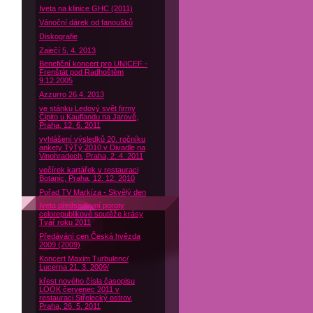
Iveta na klinice GHC (2011)
Vánoční dárek od fanoušků
Diskografie
Zaječí 5. 4. 2013
Benefiční koncert pro UNICEF -
Frenštát pod Radhoštěm
9.12.2005
Azzurro 26.4. 2013
ve stánku Ledový svět firmy
Čipito u Kauflandu na Jarově,
Praha, 12. 6. 2011
vyhlášení výsledků 20. ročníku
ankety TýTý 2010 v Divadle na
Vinohradech, Praha, 2. 4. 2011
večírek kartářek v restauraci
Botanic, Praha, 12. 12. 2010
Pořad TV Markíza - Skvělý den
Iveta předsedkyní poroty
celorepublikové soutěže krásy
Tvář roku 2011
Předávání cen Česká hvězda
2009 (2009)
Koncert Maxim Turbulenc/
Lucerna 21. 3. 2009/
křest nového čísla časopisu
LOOK červenec 2011 v
restauraci Střelecký ostrov,
Praha, 26. 5. 2011