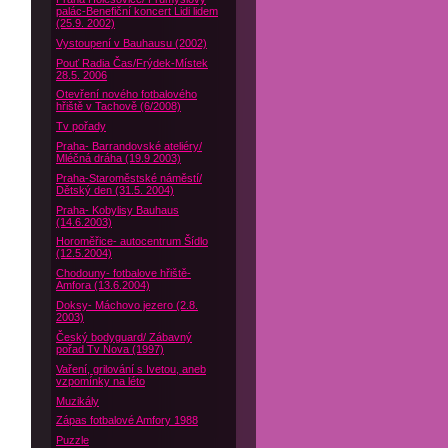
palác-Benefiční koncert Lidi lidem
(25.9. 2002)
Vystoupení v Bauhausu (2002)
Pouť Radia Čas/Frýdek-Místek
28.5. 2006
Otevření nového fotbalového
hřiště v Tachově (6/2008)
Tv pořady
Praha- Barrandovské ateliéry/
Mléčná dráha (19.9 2003)
Praha-Staroměstské náměstí/
Dětský den (31.5. 2004)
Praha- Kobylisy Bauhaus
(14.6.2003)
Horoměřice- autocentrum Šídlo
(12.5.2004)
Chodouny- fotbalove hřiště-
Amfora (13.6.2004)
Doksy- Máchovo jezero (2.8.
2003)
Český bodyguard/ Zábavný
pořad Tv Nova (1997)
Vaření, grilování s Ivetou, aneb
vzpomínky na léto
Muzikály
Zápas fotbalové Amfory 1988
Puzzle