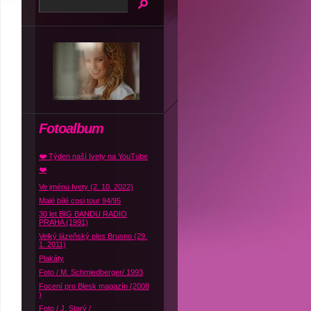
Fotoalbum
❤️ Týden naší Ivety na YouTube
❤️
Ve jménu Ivety (2. 10. 2022)
Malé bílé cosi tour 94/95
30 let BIG BANDU RADIO
PRAHA (1991)
Velký lázeňský ples Brusno (29.
1. 2011)
Plakáty
Foto / M. Schmiedberger/ 1993
Focení pro Blesk magazín (2008
)
Foto / J. Starý /