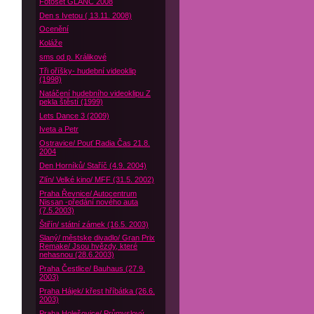
Fotoset GLANC 2008
Den s Ivetou ( 13.11. 2008)
Ocenění
Koláže
sms od p. Králikové
Tři oříšky- hudební videoklip
(1998)
Natáčení hudebního videoklipu Z
pekla štěstí (1999)
Lets Dance 3 (2009)
Iveta a Petr
Ostravice/ Pouť Radia Čas 21.8.
2004
Den Horníků/ Staříč (4.9. 2004)
Zlín/ Velké kino/ MFF (31.5. 2002)
Praha Řevnice/ Autocentrum
Nissan -předání nového auta
(7.5.2003)
Štiřín/ státní zámek (16.5. 2003)
Slaný/ městske divadlo/ Gran Prix
Remake/ Jsou hvězdy, které
nehasnou (28.6.2003)
Praha Čestlice/ Bauhaus (27.9.
2003)
Praha Hájek/ křest hříbátka (26.6.
2003)
Praha Holešovice/ Průmyslový