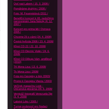
Ústí nad Labem / 15. 3. 2008 /
Pomáháme druhým / 2008 /
Foto: M. Feuereislová /2011 /
Benefiční koncert k 65. nedožitým
narozeninám Jana Nekoly /4. 12.
2007 /
Koncert pro prima lidi / Ostrava
2005 /
Chceme žít s vámi (24. 4. 2008)
Česká hvězda 2008 / 23. 4. 2008/
Křest CD 22 / 22. 10. 2008/
Křest CD Electric Violin / 24. 6.
2008/
Křest CD Děkuju Vám, andělové
(2010)
TK Mona Lisa / 13. 6. 2008/
Tk Mona Lisa / 2008/
Fota pro časopisy a tisk /2003/
Promo k časopisu Vlasta / 2003/
Večírek magazínu Look -
Občanská plovárna /29. 5. 2008/
Vernisáž fotografií Venezuela žije
/3. 4. 2008/
Labské Léto / 2005 /
Turnaj osobností pro Nadaci