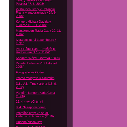
Terezy Maxové Ostrava -
Polanka / 7. 6. 2003/
Vystoupení Ivety v Pallandiu
Praha + autogramiáda / 24. 9.
2008/
Koncert Michala Davida v
Lucerně /13. 11. 2008/
Magakoncert Rádia Čas / 20. 11.
2004/
Iveta posluchá Luxembourg /
1991/
Pouť Rádia Čas - Frenštát p.
Radhoštěm /17. 7. 2004/
Koncert Hvězd- Ostrava / 2004/
Divadlo Hybernia /18. listopad
2008/
Fotografie ke klipům
Promo fotografie k albumům
D.I.L.A.N. Truck aréna (16. 6.
2012)
Vánoční koncert Karla Gotta
(1986)
29. 4. - výročí úmrtí
8. 4. Nezapomeneme!
Proměna Ivety ve studiu
kadeřnictví Advance (2010)
Hudební videoklipy