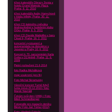
křest kalendáře Obrazy života v
hotelu Grand Majestic Plaza,
Praha, 8. 11. 2010
křest kalendáře Agáty Hanychové
v klubu Infinity, Praha, 30. 11.
2010
křest CD italského zpěváka
Andrea Andrei v hudebním klubu
Óčko, Praha, 6. 5. 2011
křest CD Davide Mattioliho v baru
Cloud 9, Praha, 16. 2. 2011
koncertní vystoupení a
autogramiáda na diskotéce v
Jesenici u Prahy 10. 6. 2011
Koncert k 70. narozeninám Karla
Gotta v O2 Aréně, Praha, 11. 6.
2009
Pietní rozloučení 21.6 2014
foto Radka Michálková
moje soukromí (pro fk)
Foto Michal Skramusky
Vánoční koncert Turné Když
Iveta zpívá 20.12.2010 / foto:
Marek Navrátil
Čekám svůj den (1996) / Foto:
Miloš Schmiedberger
Fotografie pro magazín deníku
Blesk/ Foto Jan Tůma (2012)
Foto: Vladimír Gdovín