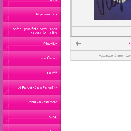
Moje soukromí
Vaření, grilování s Ivetou, aneb
vzpomínky na léto
Z
Videoklipy
Automatické procháze
Tisk/ Články
Soutěž
od Fanoušků pro Fanoušky
Vzkazy a komentáře
Bazar