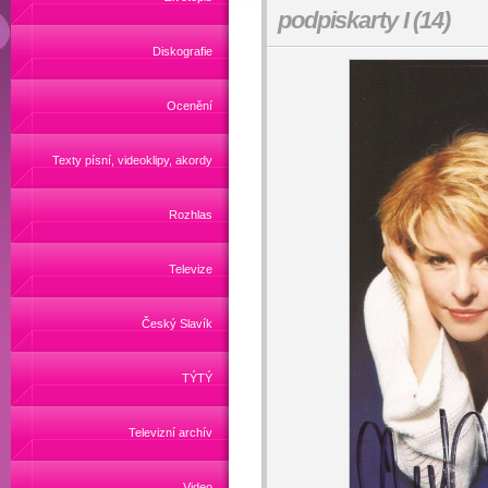
podpiskarty I (14)
Diskografie
Ocenění
Texty písní, videoklipy, akordy
Rozhlas
Televize
Český Slavík
TÝTÝ
Televizní archív
Video