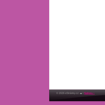
© 2026 eStránky.cz
|
Nahoru ↑