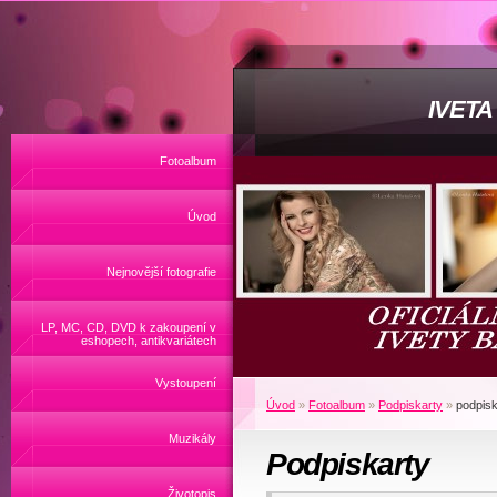
IVET
Fotoalbum
Úvod
Nejnovější fotografie
LP, MC, CD, DVD k zakoupení v
eshopech, antikvariátech
Vystoupení
Úvod
»
Fotoalbum
»
Podpiskarty
»
podpisk
Muzikály
Podpiskarty
Životopis