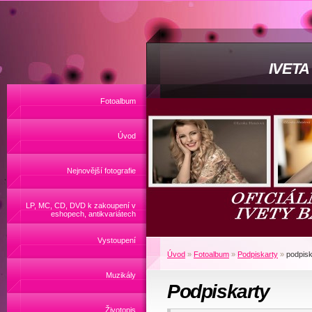
IVET
Fotoalbum
Úvod
Nejnovější fotografie
LP, MC, CD, DVD k zakoupení v
eshopech, antikvariátech
Vystoupení
Úvod
»
Fotoalbum
»
Podpiskarty
»
podpisk
Muzikály
Podpiskarty
Životopis