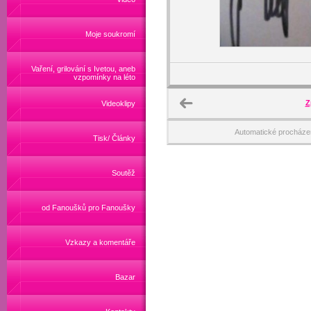
Moje soukromí
Vaření, grilování s Ivetou, aneb
vzpomínky na léto
Z
Videoklipy
Automatické procháze
Tisk/ Články
Soutěž
od Fanoušků pro Fanoušky
Vzkazy a komentáře
Bazar