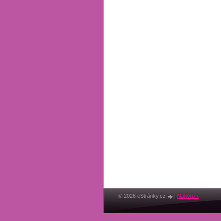
© 2026 eStránky.cz
|
Nahoru ↑