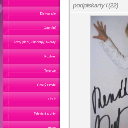
podpiskarty I (22)
Diskografie
Ocenění
Texty písní, videoklipy, akordy
Rozhlas
Televize
Český Slavík
TÝTÝ
Televizní archív
Video