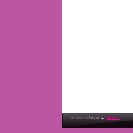
© 2026 eStránky.cz
|
Nahoru ↑