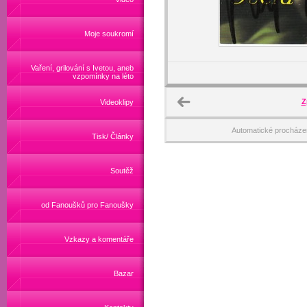
Moje soukromí
Vaření, grilování s Ivetou, aneb
vzpomínky na léto
Z
Videoklipy
Automatické procháze
Tisk/ Články
Soutěž
od Fanoušků pro Fanoušky
Vzkazy a komentáře
Bazar