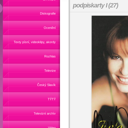
podpiskarty I (27)
Diskografie
Ocenění
Texty písní, videoklipy, akordy
Rozhlas
Televize
Český Slavík
TÝTÝ
Televizní archív
Video