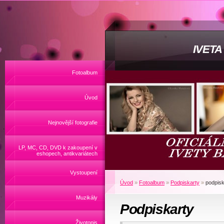
IVET
Fotoalbum
Úvod
Nejnovější fotografie
LP, MC, CD, DVD k zakoupení v
eshopech, antikvariátech
Vystoupení
Úvod
»
Fotoalbum
»
Podpiskarty
»
podpisk
Muzikály
Podpiskarty
Životopis