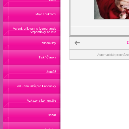
Moje soukromí
Vaření, grilování s Ivetou, aneb
vzpomínky na léto
Z
Videoklipy
Automatické procháze
Tisk/ Články
Soutěž
od Fanoušků pro Fanoušky
Vzkazy a komentáře
Bazar