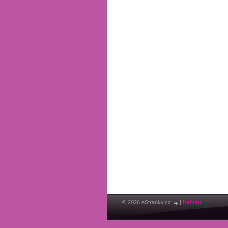
© 2026 eStránky.cz
|
Nahoru ↑