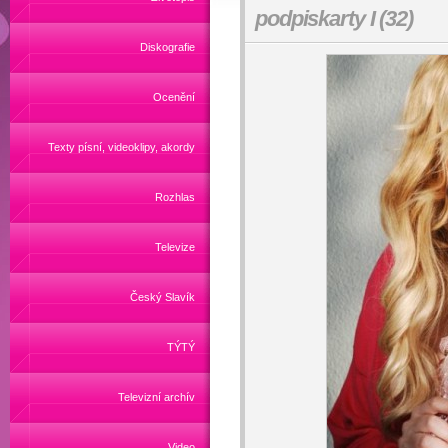
podpiskarty I (32)
Diskografie
Ocenění
Texty písní, videoklipy, akordy
Rozhlas
Televize
Český Slavík
TÝTÝ
Televizní archív
Video