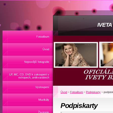
IVET
Fotoalbum
Úvod
Nejnovější fotografie
LP, MC, CD, DVD k zakoupení v
eshopech, antikvariátech
Vystoupení
Úvod
»
Fotoalbum
»
Podpiskarty
»
podpisk
Muzikály
Podpiskarty
Životopis