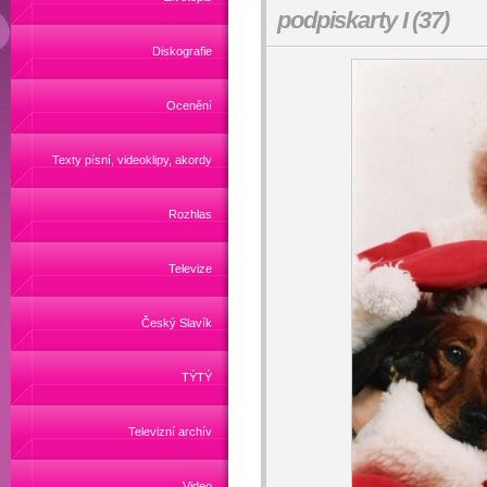
podpiskarty I (37)
Diskografie
Ocenění
Texty písní, videoklipy, akordy
Rozhlas
Televize
Český Slavík
TÝTÝ
Televizní archív
Video