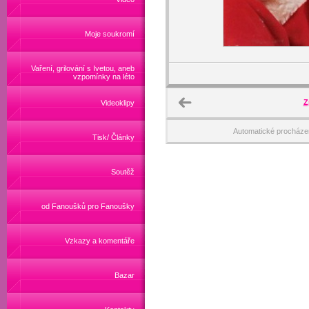
Moje soukromí
Vaření, grilování s Ivetou, aneb
vzpomínky na léto
Z
Videoklipy
Automatické procháze
Tisk/ Články
Soutěž
od Fanoušků pro Fanoušky
Vzkazy a komentáře
Bazar