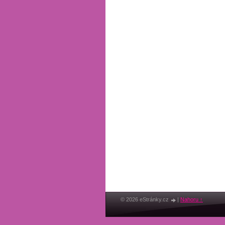
© 2026 eStránky.cz
|
Nahoru ↑