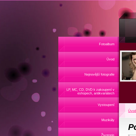
Fotoalbum
Úvod
Nejnovější fotografie
LP, MC, CD, DVD k zakoupení v
eshopech, antikvariátech
Vystoupení
Úvod
Muzikály
P
Životopis