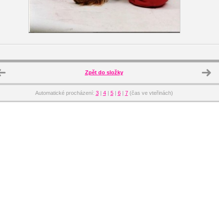
Zpět do složky
Automatické procházení:
3
|
4
|
5
|
6
|
7
(čas ve vteřinách)