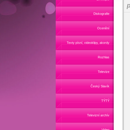
p
Diskografie
Ocenění
Texty písní, videoklipy, akordy
Rozhlas
Televize
Český Slavík
TÝTÝ
Televizní archív
Video