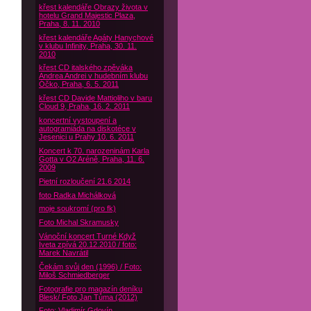
křest kalendáře Obrazy života v
hotelu Grand Majestic Plaza,
Praha, 8. 11. 2010
křest kalendáře Agáty Hanychové
v klubu Infinity, Praha, 30. 11.
2010
křest CD italského zpěváka
Andrea Andrei v hudebním klubu
Óčko, Praha, 6. 5. 2011
křest CD Davide Mattioliho v baru
Cloud 9, Praha, 16. 2. 2011
koncertní vystoupení a
autogramiáda na diskotéce v
Jesenici u Prahy 10. 6. 2011
Koncert k 70. narozeninám Karla
Gotta v O2 Aréně, Praha, 11. 6.
2009
Pietní rozloučení 21.6 2014
foto Radka Michálková
moje soukromí (pro fk)
Foto Michal Skramusky
Vánoční koncert Turné Když
Iveta zpívá 20.12.2010 / foto:
Marek Navrátil
Čekám svůj den (1996) / Foto:
Miloš Schmiedberger
Fotografie pro magazín deníku
Blesk/ Foto Jan Tůma (2012)
Foto: Vladimír Gdovín