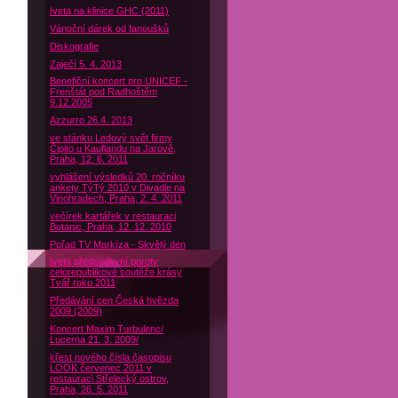
Iveta na klinice GHC (2011)
Vánoční dárek od fanoušků
Diskografie
Zaječí 5. 4. 2013
Benefiční koncert pro UNICEF -
Frenštát pod Radhoštěm
9.12.2005
Azzurro 26.4. 2013
ve stánku Ledový svět firmy
Čipito u Kauflandu na Jarově,
Praha, 12. 6. 2011
vyhlášení výsledků 20. ročníku
ankety TýTý 2010 v Divadle na
Vinohradech, Praha, 2. 4. 2011
večírek kartářek v restauraci
Botanic, Praha, 12. 12. 2010
Pořad TV Markíza - Skvělý den
Iveta předsedkyní poroty
celorepublikové soutěže krásy
Tvář roku 2011
Předávání cen Česká hvězda
2009 (2009)
Koncert Maxim Turbulenc/
Lucerna 21. 3. 2009/
křest nového čísla časopisu
LOOK červenec 2011 v
restauraci Střelecký ostrov,
Praha, 26. 5. 2011