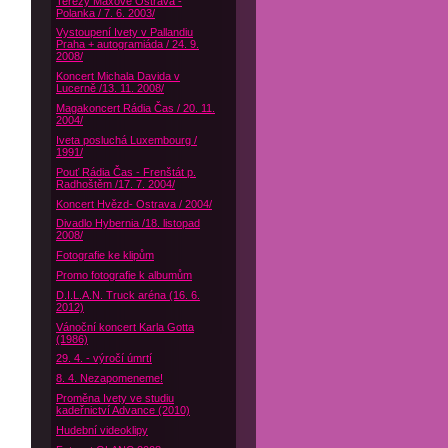
Terezy Maxové Ostrava -
Polanka / 7. 6. 2003/
Vystoupení Ivety v Pallandiu
Praha + autogramiáda / 24. 9.
2008/
Koncert Michala Davida v
Lucerně /13. 11. 2008/
Magakoncert Rádia Čas / 20. 11.
2004/
Iveta posluchá Luxembourg /
1991/
Pouť Rádia Čas - Frenštát p.
Radhoštěm /17. 7. 2004/
Koncert Hvězd- Ostrava / 2004/
Divadlo Hybernia /18. listopad
2008/
Fotografie ke klipům
Promo fotografie k albumům
D.I.L.A.N. Truck aréna (16. 6.
2012)
Vánoční koncert Karla Gotta
(1986)
29. 4. - výročí úmrtí
8. 4. Nezapomeneme!
Proměna Ivety ve studiu
kadeřnictví Advance (2010)
Hudební videoklipy