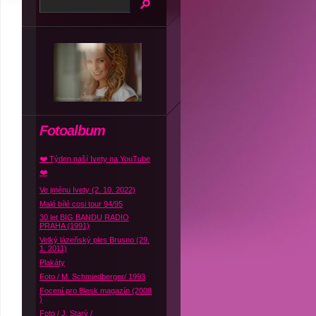
Fotoalbum
❤️ Týden naší Ivety na YouTube
❤️
Ve jménu Ivety (2. 10. 2022)
Malé bílé cosi tour 94/95
30 let BIG BANDU RADIO
PRAHA (1991)
Velký lázeňský ples Brusno (29.
1. 2011)
Plakáty
Foto / M. Schmiedberger/ 1993
Focení pro Blesk magazín (2008
)
Foto / J. Starý /