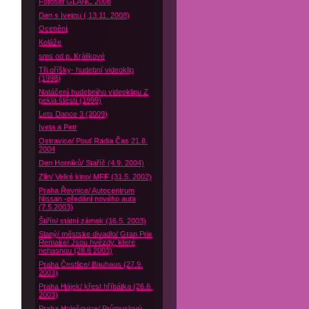
Fotoset GLANC 2008
Den s Ivetou ( 13.11. 2008)
Ocenění
Koláže
sms od p. Králikové
Tři oříšky- hudební videoklip
(1998)
Natáčení hudebního videoklipu Z
pekla štěstí (1999)
Lets Dance 3 (2009)
Iveta a Petr
Ostravice/ Pouť Radia Čas 21.8.
2004
Den Horníků/ Staříč (4.9. 2004)
Zlín/ Velké kino/ MFF (31.5. 2002)
Praha Řevnice/ Autocentrum
Nissan -předání nového auta
(7.5.2003)
Štiřín/ státní zámek (16.5. 2003)
Slaný/ městske divadlo/ Gran Prix
Remake/ Jsou hvězdy, které
nehasnou (28.6.2003)
Praha Čestlice/ Bauhaus (27.9.
2003)
Praha Hájek/ křest hříbátka (26.6.
2003)
Praha Holešovice/ Průmyslový