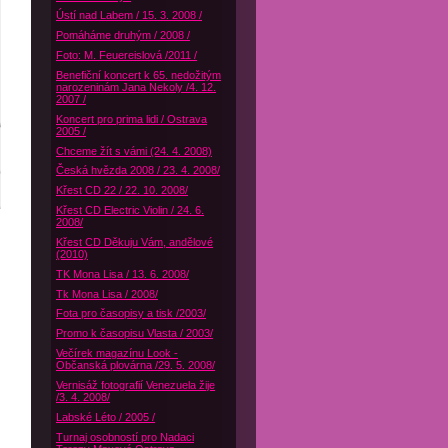
Ústí nad Labem / 15. 3. 2008 /
Pomáháme druhým / 2008 /
Foto: M. Feuereislová /2011 /
Benefiční koncert k 65. nedožitým
narozeninám Jana Nekoly /4. 12.
2007 /
Koncert pro prima lidi / Ostrava
2005 /
Chceme žít s vámi (24. 4. 2008)
Česká hvězda 2008 / 23. 4. 2008/
Křest CD 22 / 22. 10. 2008/
Křest CD Electric Violin / 24. 6.
2008/
Křest CD Děkuju Vám, andělové
(2010)
TK Mona Lisa / 13. 6. 2008/
Tk Mona Lisa / 2008/
Fota pro časopisy a tisk /2003/
Promo k časopisu Vlasta / 2003/
Večírek magazínu Look -
Občanská plovárna /29. 5. 2008/
Vernisáž fotografií Venezuela žije
/3. 4. 2008/
Labské Léto / 2005 /
Turnaj osobností pro Nadaci