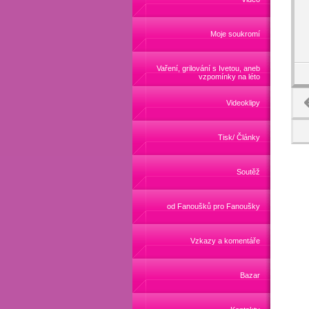
Moje soukromí
Vaření, grilování s Ivetou, aneb
vzpomínky na léto
Videoklipy
Tisk/ Články
Soutěž
od Fanoušků pro Fanoušky
Vzkazy a komentáře
Bazar