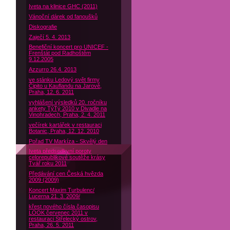
Iveta na klinice GHC (2011)
Vánoční dárek od fanoušků
Diskografie
Zaječí 5. 4. 2013
Benefiční koncert pro UNICEF -
Frenštát pod Radhoštěm
9.12.2005
Azzurro 26.4. 2013
ve stánku Ledový svět firmy
Čipito u Kauflandu na Jarově,
Praha, 12. 6. 2011
vyhlášení výsledků 20. ročníku
ankety TýTý 2010 v Divadle na
Vinohradech, Praha, 2. 4. 2011
večírek kartářek v restauraci
Botanic, Praha, 12. 12. 2010
Pořad TV Markíza - Skvělý den
Iveta předsedkyní poroty
celorepublikové soutěže krásy
Tvář roku 2011
Předávání cen Česká hvězda
2009 (2009)
Koncert Maxim Turbulenc/
Lucerna 21. 3. 2009/
křest nového čísla časopisu
LOOK červenec 2011 v
restauraci Střelecký ostrov,
Praha, 26. 5. 2011