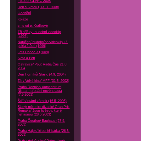
Fotoset GLANC 2008
Den s Ivetou ( 13.11. 2008)
Ocenění
Koláže
sms od p. Králikové
Tři oříšky- hudební videoklip
(1998)
Natáčení hudebního videoklipu Z
pekla štěstí (1999)
Lets Dance 3 (2009)
Iveta a Petr
Ostravice/ Pouť Radia Čas 21.8.
2004
Den Horníků/ Staříč (4.9. 2004)
Zlín/ Velké kino/ MFF (31.5. 2002)
Praha Řevnice/ Autocentrum
Nissan -předání nového auta
(7.5.2003)
Štiřín/ státní zámek (16.5. 2003)
Slaný/ městske divadlo/ Gran Prix
Remake/ Jsou hvězdy, které
nehasnou (28.6.2003)
Praha Čestlice/ Bauhaus (27.9.
2003)
Praha Hájek/ křest hříbátka (26.6.
2003)
Praha Holešovice/ Průmyslový