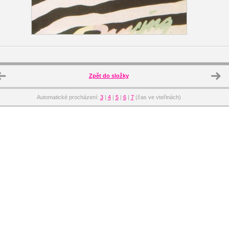
Zpět do složky
Automatické procházení:
3
|
4
|
5
|
6
|
7
(čas ve vteřinách)