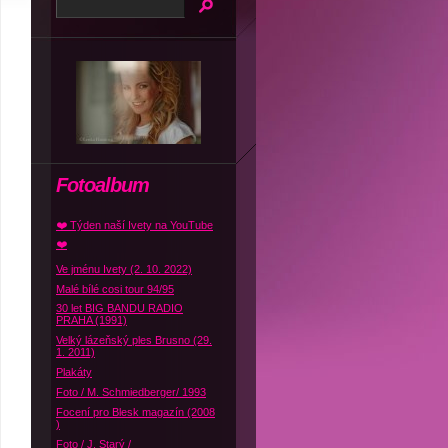
Fotoalbum
❤️ Týden naší Ivety na YouTube
❤️
Ve jménu Ivety (2. 10. 2022)
Malé bílé cosi tour 94/95
30 let BIG BANDU RADIO
PRAHA (1991)
Velký lázeňský ples Brusno (29.
1. 2011)
Plakáty
Foto / M. Schmiedberger/ 1993
Focení pro Blesk magazín (2008
)
Foto / J. Starý /