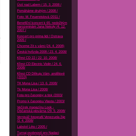
Ústí nad Labem / 15. 3. 2008 /
Pomáháme druhým / 2008 /
Foto: M. Feuereislová /2011 /
Benefiční koncert k 65. nedožitým
narozeninám Jana Nekoly /4. 12.
2007 /
Koncert pro prima lidi / Ostrava
2005 /
Chceme žít s vámi (24. 4. 2008)
Česká hvězda 2008 / 23. 4. 2008/
Křest CD 22 / 22. 10. 2008/
Křest CD Electric Violin / 24. 6.
2008/
Křest CD Děkuju Vám, andělové
(2010)
TK Mona Lisa / 13. 6. 2008/
Tk Mona Lisa / 2008/
Fota pro časopisy a tisk /2003/
Promo k časopisu Vlasta / 2003/
Večírek magazínu Look -
Občanská plovárna /29. 5. 2008/
Vernisáž fotografií Venezuela žije
/3. 4. 2008/
Labské Léto / 2005 /
Turnaj osobností pro Nadaci