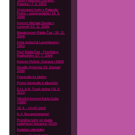
Terezy Maxové Ostrava -
Polanka / 7. 6. 2003/
Vystoupení Ivety v Pallandiu
Praha + autogramiáda / 24. 9.
2008/
Koncert Michala Davida v
Lucerně /13. 11. 2008/
Magakoncert Rádia Čas / 20. 11.
2004/
Iveta posluchá Luxembourg /
1991/
Pouť Rádia Čas - Frenštát p.
Radhoštěm /17. 7. 2004/
Koncert Hvězd- Ostrava / 2004/
Divadlo Hybernia /18. listopad
2008/
Fotografie ke klipům
Promo fotografie k albumům
D.I.L.A.N. Truck aréna (16. 6.
2012)
Vánoční koncert Karla Gotta
(1986)
29. 4. - výročí úmrtí
8. 4. Nezapomeneme!
Proměna Ivety ve studiu
kadeřnictví Advance (2010)
Hudební videoklipy