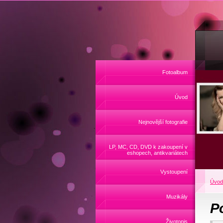
Fotoalbum
Úvod
Nejnovější fotografie
LP, MC, CD, DVD k zakoupení v
eshopech, antikvariátech
Vystoupení
Úvod
Muzikály
P
Životopis