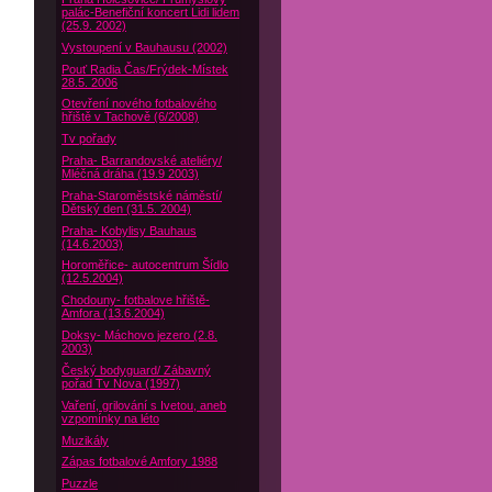
palác-Benefiční koncert Lidi lidem
(25.9. 2002)
Vystoupení v Bauhausu (2002)
Pouť Radia Čas/Frýdek-Místek
28.5. 2006
Otevření nového fotbalového
hřiště v Tachově (6/2008)
Tv pořady
Praha- Barrandovské ateliéry/
Mléčná dráha (19.9 2003)
Praha-Staroměstské náměstí/
Dětský den (31.5. 2004)
Praha- Kobylisy Bauhaus
(14.6.2003)
Horoměřice- autocentrum Šídlo
(12.5.2004)
Chodouny- fotbalove hřiště-
Amfora (13.6.2004)
Doksy- Máchovo jezero (2.8.
2003)
Český bodyguard/ Zábavný
pořad Tv Nova (1997)
Vaření, grilování s Ivetou, aneb
vzpomínky na léto
Muzikály
Zápas fotbalové Amfory 1988
Puzzle