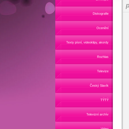
p
Diskografie
Ocenění
Texty písní, videoklipy, akordy
Rozhlas
Televize
Český Slavík
TÝTÝ
Televizní archív
Video