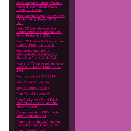
křest kalendáře Obrazy života v
hotelu Grand Majestic Plaza,
Praha, 8. 11. 2010
křest kalendáře Agáty Hanychové
v klubu Infinity, Praha, 30. 11.
2010
křest CD italského zpěváka
Andrea Andrei v hudebním klubu
Óčko, Praha, 6. 5. 2011
křest CD Davide Mattioliho v baru
Cloud 9, Praha, 16. 2. 2011
koncertní vystoupení a
autogramiáda na diskotéce v
Jesenici u Prahy 10. 6. 2011
Koncert k 70. narozeninám Karla
Gotta v O2 Aréně, Praha, 11. 6.
2009
Pietní rozloučení 21.6 2014
foto Radka Michálková
moje soukromí (pro fk)
Foto Michal Skramusky
Vánoční koncert Turné Když
Iveta zpívá 20.12.2010 / foto:
Marek Navrátil
Čekám svůj den (1996) / Foto:
Miloš Schmiedberger
Fotografie pro magazín deníku
Blesk/ Foto Jan Tůma (2012)
Foto: Vladimír Gdovín