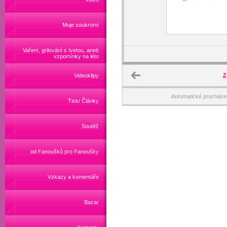
Moje soukromí
Vaření, grilování s Ivetou, aneb
vzpomínky na léto
Z
Videoklipy
Automatické procháze
Tisk/ Články
Soutěž
od Fanoušků pro Fanoušky
Vzkazy a komentáře
Bazar