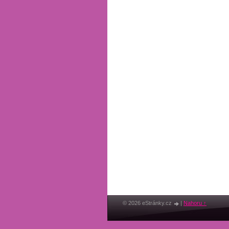
© 2026 eStránky.cz
|
Nahoru ↑