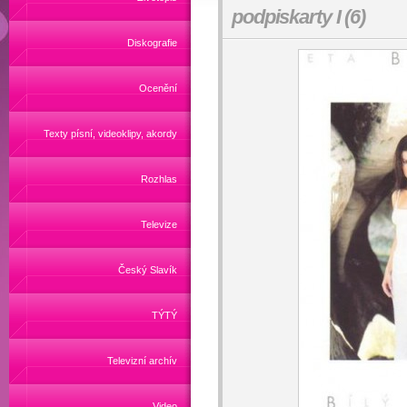
podpiskarty I (6)
Diskografie
Ocenění
Texty písní, videoklipy, akordy
Rozhlas
Televize
Český Slavík
TÝTÝ
Televizní archív
Video