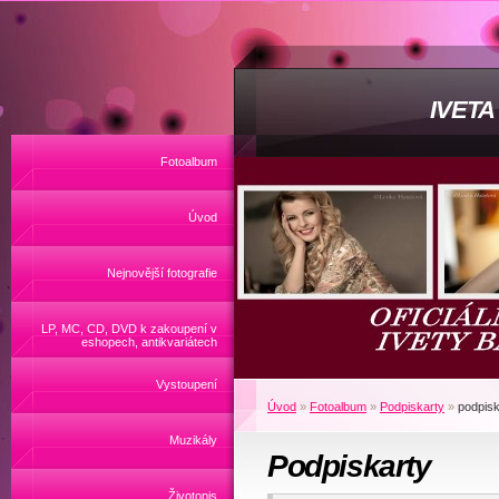
IVET
Fotoalbum
Úvod
Nejnovější fotografie
LP, MC, CD, DVD k zakoupení v
eshopech, antikvariátech
Vystoupení
Úvod
»
Fotoalbum
»
Podpiskarty
»
podpisk
Muzikály
Podpiskarty
Životopis