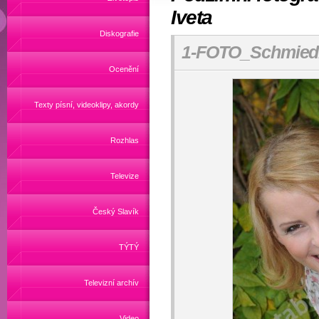
Iveta
Diskografie
1-FOTO_Schmiedb
Ocenění
Texty písní, videoklipy, akordy
Rozhlas
Televize
Český Slavík
TÝTÝ
Televizní archív
Video