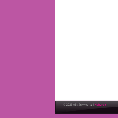
© 2026 eStránky.cz
|
Nahoru ↑