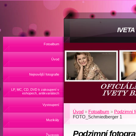
IVET
Fotoalbum
Úvod
Nejnovější fotografie
LP, MC, CD, DVD k zakoupení v
eshopech, antikvariátech
Vystoupení
Úvod
»
Fotoalbum
»
Podzimní fo
FOTO_Schmiedberger 1
Muzikály
Podzimní fotogra
Životopis