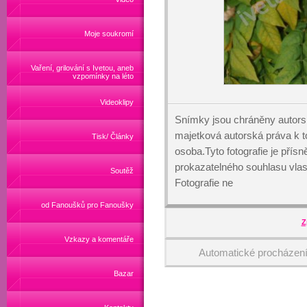
Moje soukromí
Vaření, grilování s Ivetou, aneb
vzpomínky na léto
Videoklipy
Snímky jsou chráněny autors
majetková autorská práva k
Tisk/ Články
osoba.Tyto fotografie je přís
prokazatelného souhlasu vlas
Soutěž
Fotografie ne
od Fanoušků pro Fanoušky
Z
Vzkazy a komentáře
Automatické procházen
Bazar