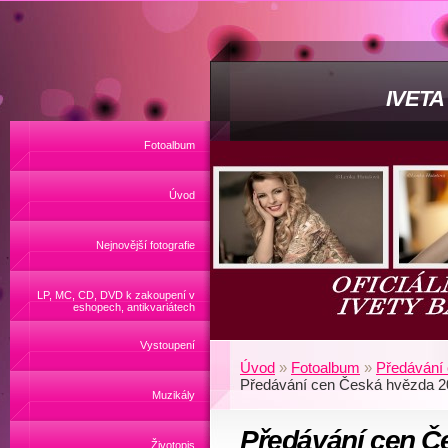
IVET
Fotoalbum
Úvod
Nejnovější fotografie
LP, MC, CD, DVD k zakoupení v
eshopech, antikvariátech
Vystoupení
Úvod
»
Fotoalbum
»
Předávání
Předávání cen Česká hvězda 2
Muzikály
Předávání cen Č
Životopis