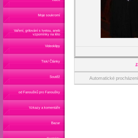
Moje soukromí
Vaření, grilování s Ivetou, aneb
vzpomínky na léto
Videoklipy
Tisk/ Články
Z
Soutěž
Automatické procházen
od Fanoušků pro Fanoušky
Vzkazy a komentáře
Bazar