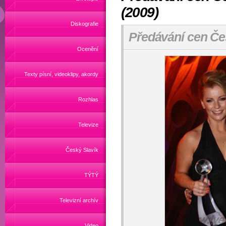
(2009)
Diskografie
Předávání cen Če
Ocenění
Texty písní, videoklipy, akordy
Rozhlas
Televize
Český Slavík
TÝTÝ
Televizní archív
Video