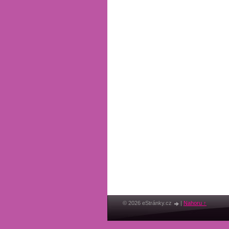
© 2026 eStránky.cz
|
Nahoru ↑