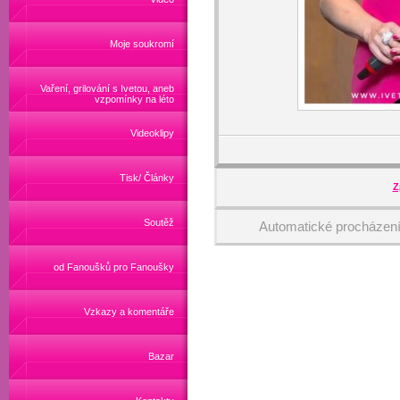
Moje soukromí
Vaření, grilování s Ivetou, aneb
vzpomínky na léto
Videoklipy
Tisk/ Články
Z
Soutěž
Automatické procházen
od Fanoušků pro Fanoušky
Vzkazy a komentáře
Bazar