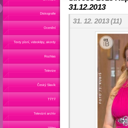
31.12.2013
Diskografie
31. 12. 2013 (11)
Ocenění
Texty písní, videoklipy, akordy
Rozhlas
Televize
Český Slavík
TÝTÝ
Televizní archív
Video