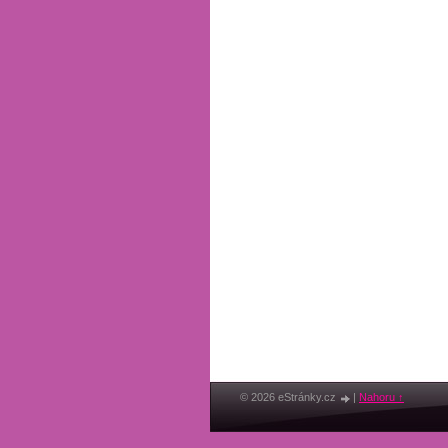
© 2026 eStránky.cz
|
Nahoru ↑