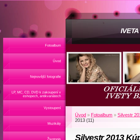
IVET
Fotoalbum
Úvod
Nejnovější fotografie
LP, MC, CD, DVD k zakoupení v
eshopech, antikvariátech
Vystoupení
Úvod
»
Fotoalbum
»
Silvestr 2
2013 (11)
Muzikály
Silvestr 2013 Kú
Životopis