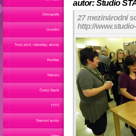
autor: Studio ST
Diskografie
27 mezinárodní s
http://www.studio-
Ocenění
Texty písní, videoklipy, akordy
Rozhlas
Televize
Český Slavík
TÝTÝ
Televizní archív
Video