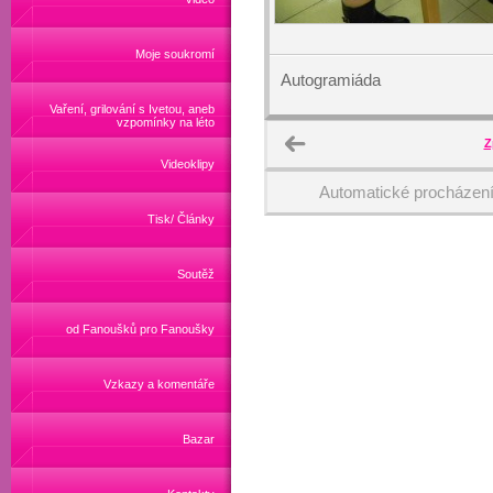
Moje soukromí
Autogramiáda
Vaření, grilování s Ivetou, aneb
vzpomínky na léto
Z
Videoklipy
Automatické procházen
Tisk/ Články
Soutěž
od Fanoušků pro Fanoušky
Vzkazy a komentáře
Bazar