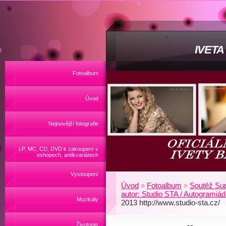
IVET
Fotoalbum
Úvod
Nejnovější fotografie
LP, MC, CD, DVD k zakoupení v
eshopech, antikvariátech
Vystoupení
Úvod
»
Fotoalbum
»
Soutěž Su
autor: Studio STA / Autogramiá
Muzikály
2013 http://www.studio-sta.cz/
Životopis