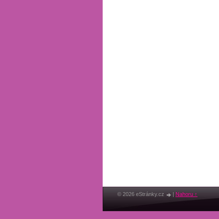
© 2026 eStránky.cz
|
Nahoru ↑