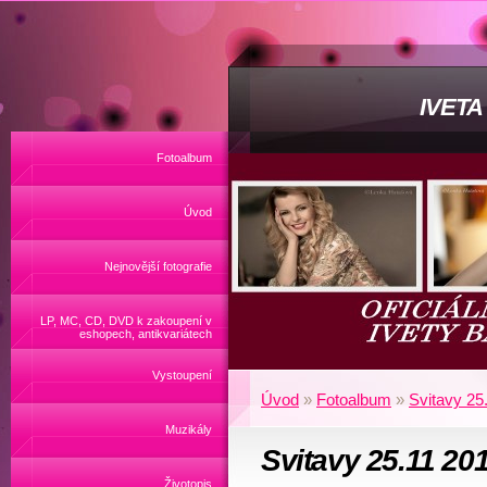
IVET
Fotoalbum
Úvod
Nejnovější fotografie
LP, MC, CD, DVD k zakoupení v
eshopech, antikvariátech
Vystoupení
Úvod
»
Fotoalbum
»
Svitavy 25
Muzikály
Svitavy 25.11 20
Životopis