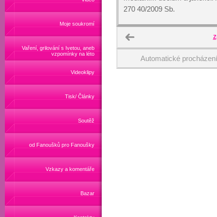
270 40/2009 Sb.
Moje soukromí
Z
Vaření, grilování s Ivetou, aneb
vzpomínky na léto
Automatické procházen
Videoklipy
Tisk/ Články
Soutěž
od Fanoušků pro Fanoušky
Vzkazy a komentáře
Bazar