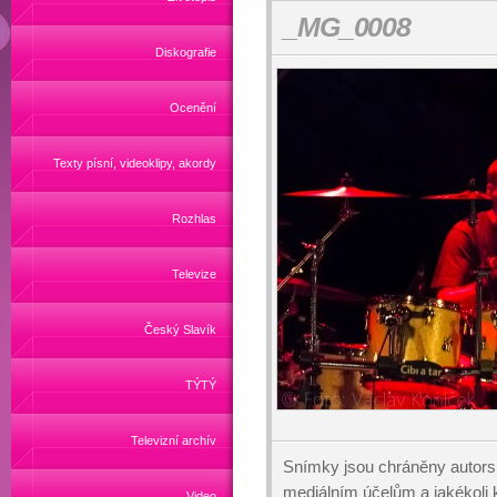
_MG_0008
Diskografie
Ocenění
Texty písní, videoklipy, akordy
Rozhlas
Televize
Český Slavík
TÝTÝ
Televizní archív
Snímky jsou chráněny autors
mediálním účelům a jakékoli 
Video