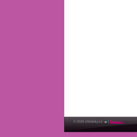
© 2026 eStránky.cz
|
Nahoru ↑