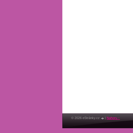
© 2026 eStránky.cz
|
Nahoru ↑