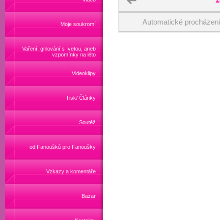
Z
Automatické procházen
Moje soukromí
Vaření, grilování s Ivetou, aneb
vzpomínky na léto
Videoklipy
Tisk/ Články
Soutěž
od Fanoušků pro Fanoušky
Vzkazy a komentáře
Bazar