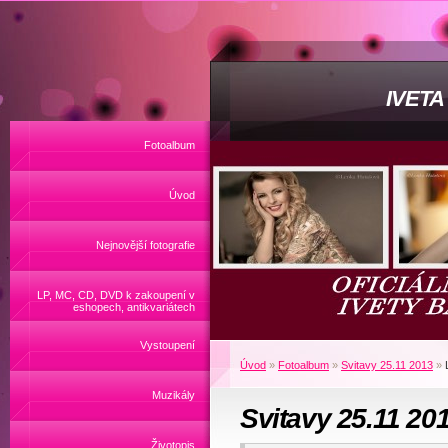
IVET
Fotoalbum
Úvod
Nejnovější fotografie
LP, MC, CD, DVD k zakoupení v
eshopech, antikvariátech
Vystoupení
Úvod
»
Fotoalbum
»
Svitavy 25.11 2013
»
Muzikály
Svitavy 25.11 20
Životopis