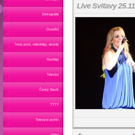
Live Svitavy 25.1
Diskografie
Ocenění
Texty písní, videoklipy, akordy
Rozhlas
Televize
Český Slavík
TÝTÝ
Televizní archív
Video