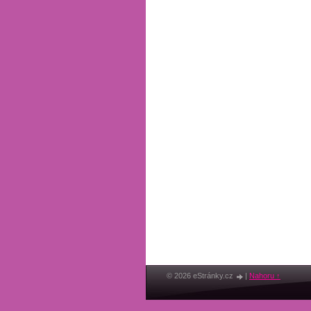
© 2026 eStránky.cz
|
Nahoru ↑