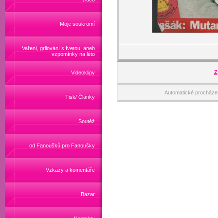
Moje soukromí
Vaření, grilování s Ivetou, aneb
vzpomínky na léto
Z
Videoklipy
Automatické procháze
Tisk/ Články
Soutěž
od Fanoušků pro Fanoušky
Vzkazy a komentáře
Bazar