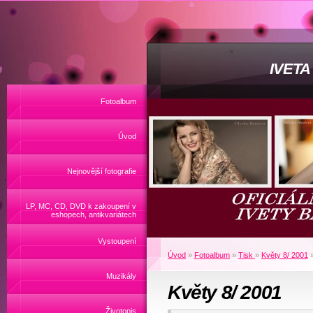
IVET
Fotoalbum
Úvod
Nejnovější fotografie
LP, MC, CD, DVD k zakoupení v
eshopech, antikvariátech
Vystoupení
Úvod
»
Fotoalbum
»
Tisk
»
Květy 8/ 2001
Muzikály
Květy 8/ 2001
Životopis