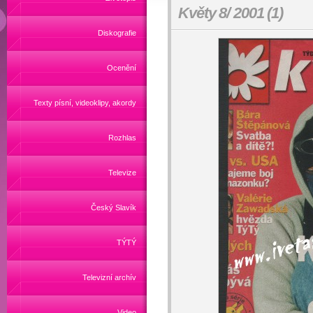
Květy 8/ 2001 (1)
Diskografie
Ocenění
Texty písní, videoklipy, akordy
Rozhlas
Televize
Český Slavík
TÝTÝ
Televizní archív
Video