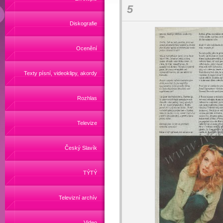
5
Diskografie
Ocenění
Texty písní, videoklipy, akordy
Rozhlas
Televize
Český Slavík
TÝTÝ
Televizní archív
Video