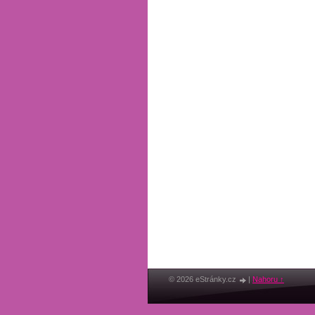
© 2026 eStránky.cz
|
Nahoru ↑