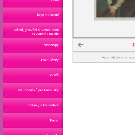
Moje soukromí
Vaření, grilování s Ivetou, aneb
vzpomínky na léto
Z
Videoklipy
Automatické procháze
Tisk/ Články
Soutěž
od Fanoušků pro Fanoušky
Vzkazy a komentáře
Bazar