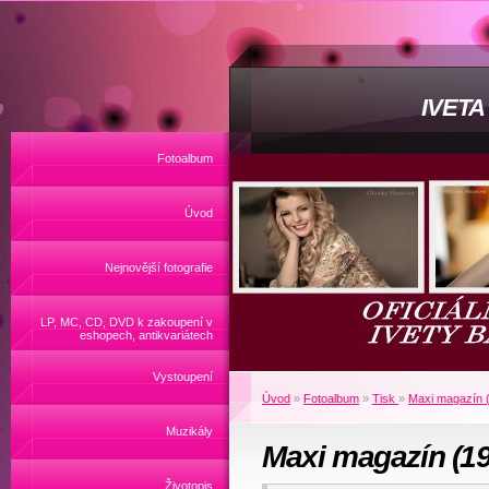
IVET
Fotoalbum
Úvod
Nejnovější fotografie
LP, MC, CD, DVD k zakoupení v
eshopech, antikvariátech
Vystoupení
Úvod
»
Fotoalbum
»
Tisk
»
Maxi magazín 
Muzikály
Maxi magazín (1
Životopis