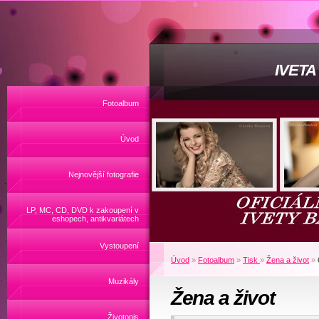
IVET
Fotoalbum
Úvod
Nejnovější fotografie
LP, MC, CD, DVD k zakoupení v
eshopech, antikvariátech
Vystoupení
Úvod
»
Fotoalbum
»
Tisk
»
Žena a život
»
Muzikály
Žena a život
Životopis