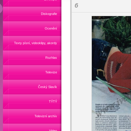
6
Diskografie
Ocenění
Texty písní, videoklipy, akordy
Rozhlas
Televize
Český Slavík
TÝTÝ
Televizní archív
Video