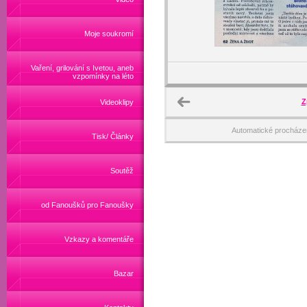
Moje soukromí
Vaření, grilování s Ivetou, aneb
vzpomínky na léto
Z
Videoklipy
Automatické procháze
Tisk/ Články
Soutěž
od Fanoušků pro Fanoušky
Vzkazy a komentáře
Bazar