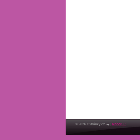
© 2026 eStránky.cz
|
Nahoru ↑