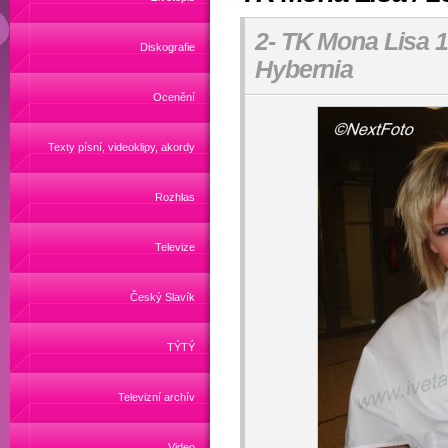
2- TK Mona Lisa 1
Diskografie
Hybernia
Ocenění
Texty písní, videoklipy, akordy
Rozhlas
Televize
Český Slavík
TÝTÝ
Televizní archív
Video