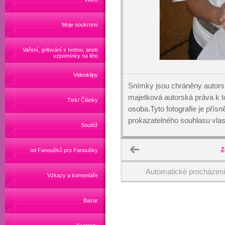
Moje soukromí
Vaření, grilování s Ivetou, aneb
vzpomínky na léto
Videoklipy
Snímky jsou chráněny autors
majetková autorská práva k
Tisk/ Články
osoba.Tyto fotografie je přís
prokazatelného souhlasu vlas
Soutěž
Z
od Fanoušků pro Fanoušky
Automatické procházen
Vzkazy a komentáře
Bazar