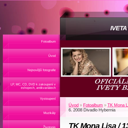
IVET
Fotoalbum
Úvod
Nejnovější fotografie
LP, MC, CD, DVD k zakoupení v
eshopech, antikvariátech
Vystoupení
Úvod
»
Fotoalbum
»
TK Mona Li
6. 2008 Divadlo Hybernia
Muzikály
TK Mona Lisa / 13
Životopis