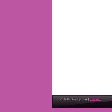
© 2026 eStránky.cz
|
Nahoru ↑