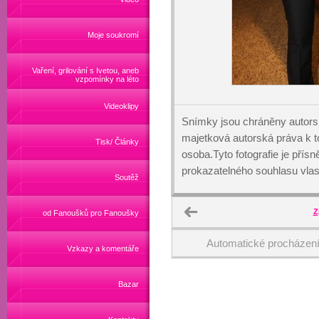
Moje soukromí
Vaření, grilování s Ivetou, aneb
vzpomínky na léto
Videoklipy
Snímky jsou chráněny autors
majetková autorská práva k
Tisk/ Články
osoba.Tyto fotografie je přís
prokazatelného souhlasu vlas
Soutěž
Z
od Fanoušků pro Fanoušky
Automatické procházen
Vzkazy a komentáře
Bazar