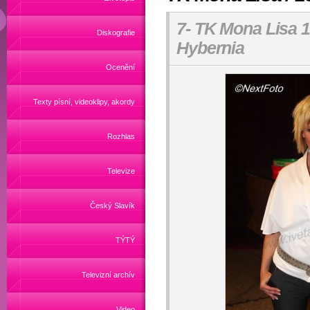
7- TK Mona Lisa 1
Diskografie
Hybernia
Ocenění
Texty písní, videoklipy, akordy
Rozhlas
Televize
Český Slavík
TÝTÝ
Televizní archív
Video