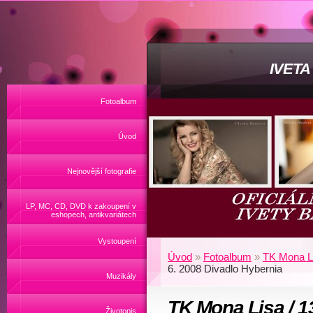
IVET
Fotoalbum
Úvod
Nejnovější fotografie
LP, MC, CD, DVD k zakoupení v
eshopech, antikvariátech
Vystoupení
Úvod
»
Fotoalbum
»
TK Mona Li
6. 2008 Divadlo Hybernia
Muzikály
TK Mona Lisa / 13
Životopis