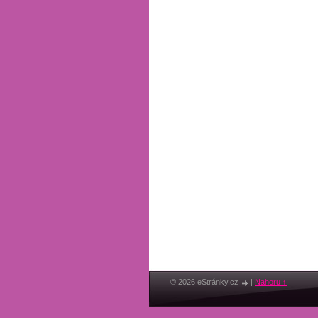
© 2026 eStránky.cz
|
Nahoru ↑