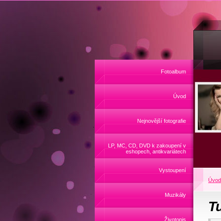
Fotoalbum
Úvod
Nejnovější fotografie
LP, MC, CD, DVD k zakoupení v
eshopech, antikvariátech
Vystoupení
Úvod
Muzikály
T
Životopis