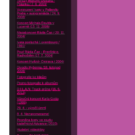
Terezy Maxové Ostrava -
Polanka / 7. 6. 2003/
Vystoupení Ivety v Pallandiu
Praha + autogramiáda / 24. 9.
2008/
Koncert Michala Davida v
Lucerně /13. 11. 2008/
Magakoncert Rádia Čas / 20. 11.
2004/
Iveta posluchá Luxembourg /
1991/
Pouť Rádia Čas - Frenštát p.
Radhoštěm /17. 7. 2004/
Koncert Hvězd- Ostrava / 2004/
Divadlo Hybernia /18. listopad
2008/
Fotografie ke klipům
Promo fotografie k albumům
D.I.L.A.N. Truck aréna (16. 6.
2012)
Vánoční koncert Karla Gotta
(1986)
29. 4. - výročí úmrtí
8. 4. Nezapomeneme!
Proměna Ivety ve studiu
kadeřnictví Advance (2010)
Hudební videoklipy