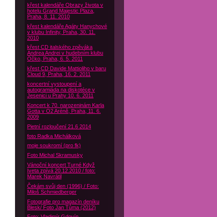
křest kalendáře Obrazy života v
hotelu Grand Majestic Plaza,
Praha, 8. 11. 2010
křest kalendáře Agáty Hanychové
v klubu Infinity, Praha, 30. 11.
2010
křest CD italského zpěváka
Andrea Andrei v hudebním klubu
Óčko, Praha, 6. 5. 2011
křest CD Davide Mattioliho v baru
Cloud 9, Praha, 16. 2. 2011
koncertní vystoupení a
autogramiáda na diskotéce v
Jesenici u Prahy 10. 6. 2011
Koncert k 70. narozeninám Karla
Gotta v O2 Aréně, Praha, 11. 6.
2009
Pietní rozloučení 21.6 2014
foto Radka Michálková
moje soukromí (pro fk)
Foto Michal Skramusky
Vánoční koncert Turné Když
Iveta zpívá 20.12.2010 / foto:
Marek Navrátil
Čekám svůj den (1996) / Foto:
Miloš Schmiedberger
Fotografie pro magazín deníku
Blesk/ Foto Jan Tůma (2012)
Foto: Vladimír Gdovín