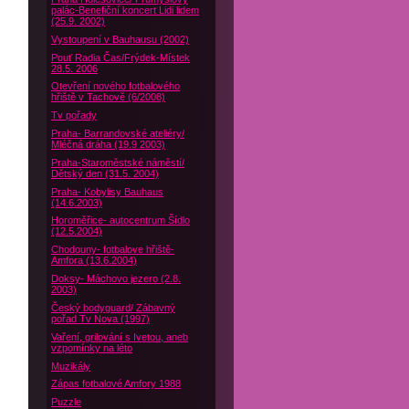
palác-Benefiční koncert Lidi lidem
(25.9. 2002)
Vystoupení v Bauhausu (2002)
Pouť Radia Čas/Frýdek-Místek
28.5. 2006
Otevření nového fotbalového
hřiště v Tachově (6/2008)
Tv pořady
Praha- Barrandovské ateliéry/
Mléčná dráha (19.9 2003)
Praha-Staroměstské náměstí/
Dětský den (31.5. 2004)
Praha- Kobylisy Bauhaus
(14.6.2003)
Horoměřice- autocentrum Šídlo
(12.5.2004)
Chodouny- fotbalove hřiště-
Amfora (13.6.2004)
Doksy- Máchovo jezero (2.8.
2003)
Český bodyguard/ Zábavný
pořad Tv Nova (1997)
Vaření, grilování s Ivetou, aneb
vzpomínky na léto
Muzikály
Zápas fotbalové Amfory 1988
Puzzle