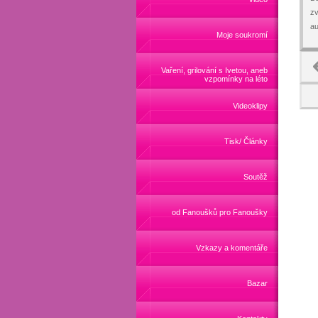
zv
au
Moje soukromí
Vaření, grilování s Ivetou, aneb
vzpomínky na léto
Videoklipy
Tisk/ Články
Soutěž
od Fanoušků pro Fanoušky
Vzkazy a komentáře
Bazar