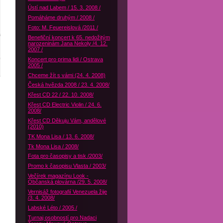
Ústí nad Labem / 15. 3. 2008 /
Pomáháme druhým / 2008 /
Foto: M. Feuereislová /2011 /
Benefiční koncert k 65. nedožitým
narozeninám Jana Nekoly /4. 12.
2007 /
Koncert pro prima lidi / Ostrava
2005 /
Chceme žít s vámi (24. 4. 2008)
Česká hvězda 2008 / 23. 4. 2008/
Křest CD 22 / 22. 10. 2008/
Křest CD Electric Violin / 24. 6.
2008/
Křest CD Děkuju Vám, andělové
(2010)
TK Mona Lisa / 13. 6. 2008/
Tk Mona Lisa / 2008/
Fota pro časopisy a tisk /2003/
Promo k časopisu Vlasta / 2003/
Večírek magazínu Look -
Občanská plovárna /29. 5. 2008/
Vernisáž fotografií Venezuela žije
/3. 4. 2008/
Labské Léto / 2005 /
Turnaj osobností pro Nadaci