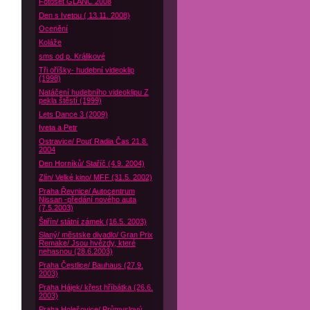
Fotoset GLANC 2008
Den s Ivetou ( 13.11. 2008)
Ocenění
Koláže
sms od p. Králikové
Tři oříšky- hudební videoklip
(1998)
Natáčení hudebního videoklipu Z
pekla štěstí (1999)
Lets Dance 3 (2009)
Iveta a Petr
Ostravice/ Pouť Radia Čas 21.8.
2004
Den Horníků/ Staříč (4.9. 2004)
Zlín/ Velké kino/ MFF (31.5. 2002)
Praha Řevnice/ Autocentrum
Nissan -předání nového auta
(7.5.2003)
Štiřín/ státní zámek (16.5. 2003)
Slaný/ městske divadlo/ Gran Prix
Remake/ Jsou hvězdy, které
nehasnou (28.6.2003)
Praha Čestlice/ Bauhaus (27.9.
2003)
Praha Hájek/ křest hříbátka (26.6.
2003)
Praha Holešovice/ Průmyslový