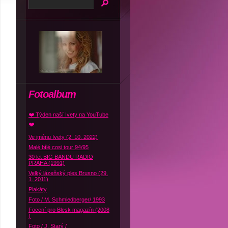
Fotoalbum
❤️ Týden naší Ivety na YouTube
❤️
Ve jménu Ivety (2. 10. 2022)
Malé bílé cosi tour 94/95
30 let BIG BANDU RADIO
PRAHA (1991)
Velký lázeňský ples Brusno (29.
1. 2011)
Plakáty
Foto / M. Schmiedberger/ 1993
Focení pro Blesk magazín (2008
)
Foto / J. Starý /