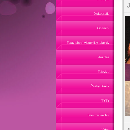
J
Diskografie
Ocenění
Texty písní, videoklipy, akordy
Rozhlas
Televize
Český Slavík
TÝTÝ
Televizní archív
Be
Video