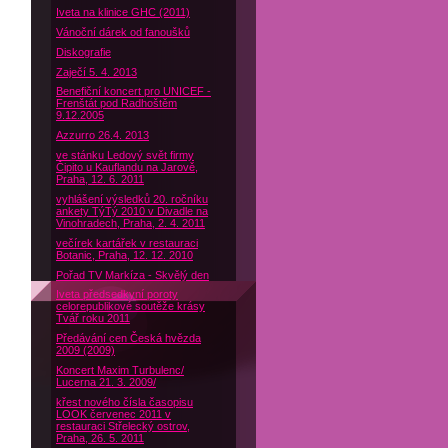
Iveta na klinice GHC (2011)
Vánoční dárek od fanoušků
Diskografie
Zaječí 5. 4. 2013
Benefiční koncert pro UNICEF -
Frenštát pod Radhoštěm
9.12.2005
Azzurro 26.4. 2013
ve stánku Ledový svět firmy
Čipito u Kauflandu na Jarově,
Praha, 12. 6. 2011
vyhlášení výsledků 20. ročníku
ankety TýTý 2010 v Divadle na
Vinohradech, Praha, 2. 4. 2011
večírek kartářek v restauraci
Botanic, Praha, 12. 12. 2010
Pořad TV Markíza - Skvělý den
Iveta předsedkyní poroty
celorepublikové soutěže krásy
Tvář roku 2011
Předávání cen Česká hvězda
2009 (2009)
Koncert Maxim Turbulenc/
Lucerna 21. 3. 2009/
křest nového čísla časopisu
LOOK červenec 2011 v
restauraci Střelecký ostrov,
Praha, 26. 5. 2011