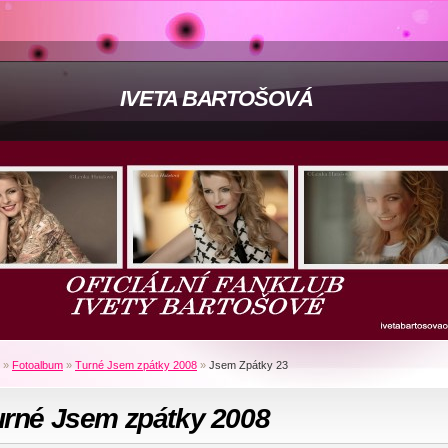
IVETA BARTOŠOVÁ
»
Fotoalbum
»
Turné Jsem zpátky 2008
»
Jsem Zpátky 23
urné Jsem zpátky 2008