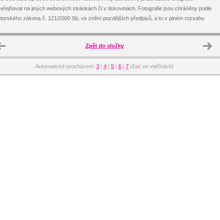
eřejňovat na jiných webových stránkách či v tiskovinách. Fotografie jsou chráněny podle
torského zákona č. 121/2000 Sb, ve znění pozdějších předpisů, a to v plném rozsahu
Zpět do složky
Automatické procházení:
3
|
4
|
5
|
6
|
7
(čas ve vteřinách)