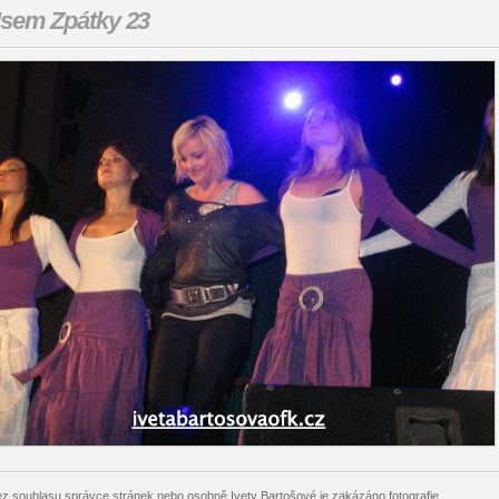
sem Zpátky 23
z souhlasu správce stránek nebo osobně Ivety Bartošové je zakázáno fotografie