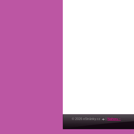
© 2026 eStránky.cz
|
Nahoru ↑