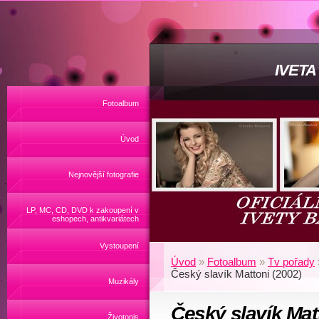
IVET
Fotoalbum
Úvod
Nejnovější fotografie
LP, MC, CD, DVD k zakoupení v
eshopech, antikvariátech
Vystoupení
Úvod
»
Fotoalbum
»
Tv pořady
Český slavík Mattoni (2002)
Muzikály
Český slavík Mat
Životopis