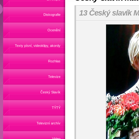
13 Český slavík M
Diskografie
Ocenění
Texty písní, videoklipy, akordy
Rozhlas
Televize
Český Slavík
TÝTÝ
Televizní archív
Video