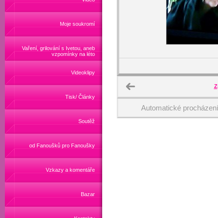
Moje soukromí
Vaření, grilování s Ivetou, aneb
vzpomínky na léto
Videoklipy
Z
Tisk/ Články
Automatické procházen
Soutěž
od Fanoušků pro Fanoušky
Vzkazy a komentáře
Bazar