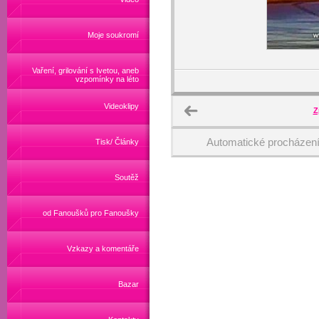
Moje soukromí
Vaření, grilování s Ivetou, aneb
vzpomínky na léto
Videoklipy
Z
Automatické procházen
Tisk/ Články
Soutěž
od Fanoušků pro Fanoušky
Vzkazy a komentáře
Bazar