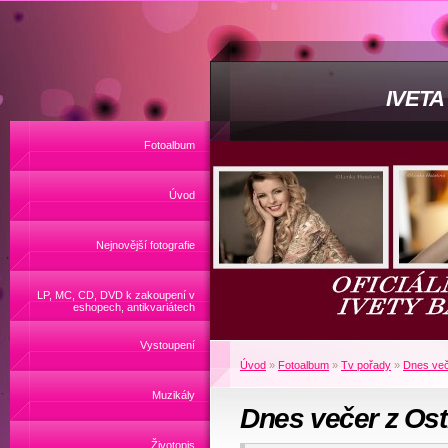
IVET
Fotoalbum
Úvod
Nejnovější fotografie
LP, MC, CD, DVD k zakoupení v
eshopech, antikvariátech
Vystoupení
Úvod
»
Fotoalbum
»
Tv pořady
»
Dnes več
Muzikály
Dnes večer z Ost
Životopis