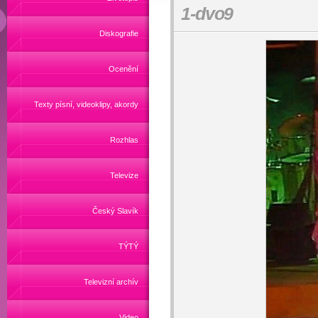
1-dvo9
Diskografie
Ocenění
Texty písní, videoklipy, akordy
Rozhlas
Televize
Český Slavík
TÝTÝ
Televizní archív
Video