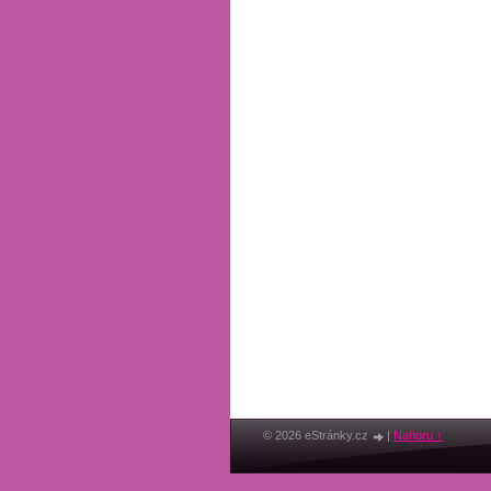
© 2026 eStránky.cz
|
Nahoru ↑