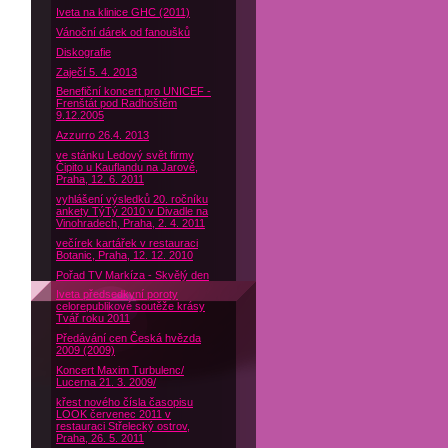
Iveta na klinice GHC (2011)
Vánoční dárek od fanoušků
Diskografie
Zaječí 5. 4. 2013
Benefiční koncert pro UNICEF -
Frenštát pod Radhoštěm
9.12.2005
Azzurro 26.4. 2013
ve stánku Ledový svět firmy
Čipito u Kauflandu na Jarově,
Praha, 12. 6. 2011
vyhlášení výsledků 20. ročníku
ankety TýTý 2010 v Divadle na
Vinohradech, Praha, 2. 4. 2011
večírek kartářek v restauraci
Botanic, Praha, 12. 12. 2010
Pořad TV Markíza - Skvělý den
Iveta předsedkyní poroty
celorepublikové soutěže krásy
Tvář roku 2011
Předávání cen Česká hvězda
2009 (2009)
Koncert Maxim Turbulenc/
Lucerna 21. 3. 2009/
křest nového čísla časopisu
LOOK červenec 2011 v
restauraci Střelecký ostrov,
Praha, 26. 5. 2011