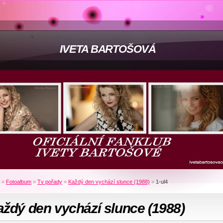
IVETA BARTOŠOVÁ
»
Fotoalbum
»
Tv pořady
»
Každý den vychází slunce (1988)
»
1-ul4
ždý den vychází slunce (1988)