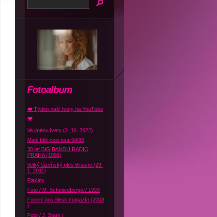
Fotoalbum
❤️ Týden naší Ivety na YouTube
❤️
Ve jménu Ivety (2. 10. 2022)
Malé bílé cosi tour 94/95
30 let BIG BANDU RADIO
PRAHA (1991)
Velký lázeňský ples Brusno (29.
1. 2011)
Plakáty
Foto / M. Schmiedberger/ 1993
Focení pro Blesk magazín (2008
)
Foto / J. Starý /