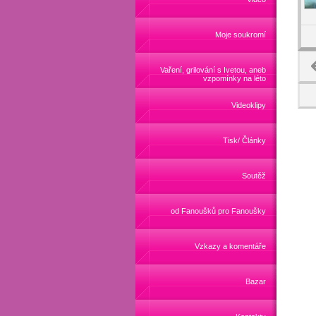
Moje soukromí
Vaření, grilování s Ivetou, aneb
vzpomínky na léto
Videoklipy
Tisk/ Články
Soutěž
od Fanoušků pro Fanoušky
Vzkazy a komentáře
Bazar