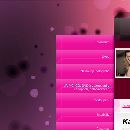
Fotoalbum
Úvod
Nejnovější fotografie
LP, MC, CD, DVD k zakoupení v
eshopech, antikvariátech
Vystoupení
Úvod
Muzikály
Ka
Životopis