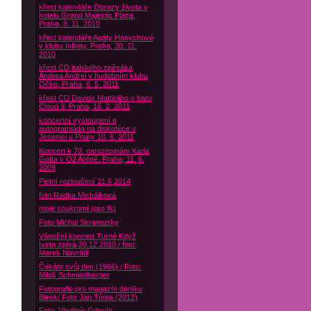
křest kalendáře Obrazy života v
hotelu Grand Majestic Plaza,
Praha, 8. 11. 2010
křest kalendáře Agáty Hanychové
v klubu Infinity, Praha, 30. 11.
2010
křest CD italského zpěváka
Andrea Andrei v hudebním klubu
Óčko, Praha, 6. 5. 2011
křest CD Davide Mattioliho v baru
Cloud 9, Praha, 16. 2. 2011
koncertní vystoupení a
autogramiáda na diskotéce v
Jesenici u Prahy 10. 6. 2011
Koncert k 70. narozeninám Karla
Gotta v O2 Aréně, Praha, 11. 6.
2009
Pietní rozloučení 21.6 2014
foto Radka Michálková
moje soukromí (pro fk)
Foto Michal Skramusky
Vánoční koncert Turné Když
Iveta zpívá 20.12.2010 / foto:
Marek Navrátil
Čekám svůj den (1996) / Foto:
Miloš Schmiedberger
Fotografie pro magazín deníku
Blesk/ Foto Jan Tůma (2012)
Foto: Vladimír Gdovín