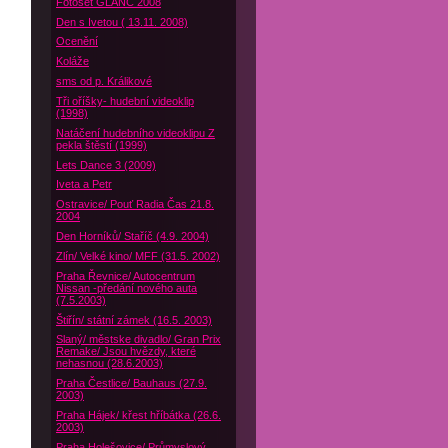
Fotoset GLANC 2008
Den s Ivetou ( 13.11. 2008)
Ocenění
Koláže
sms od p. Králikové
Tři oříšky- hudební videoklip
(1998)
Natáčení hudebního videoklipu Z
pekla štěstí (1999)
Lets Dance 3 (2009)
Iveta a Petr
Ostravice/ Pouť Radia Čas 21.8.
2004
Den Horníků/ Staříč (4.9. 2004)
Zlín/ Velké kino/ MFF (31.5. 2002)
Praha Řevnice/ Autocentrum
Nissan -předání nového auta
(7.5.2003)
Štiřín/ státní zámek (16.5. 2003)
Slaný/ městske divadlo/ Gran Prix
Remake/ Jsou hvězdy, které
nehasnou (28.6.2003)
Praha Čestlice/ Bauhaus (27.9.
2003)
Praha Hájek/ křest hříbátka (26.6.
2003)
Praha Holešovice/ Průmyslový