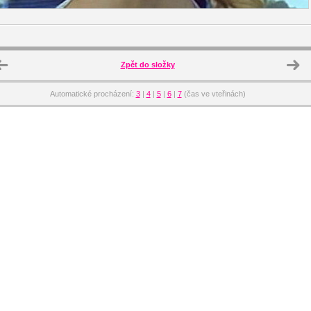
Zpět do složky
Automatické procházení:
3
|
4
|
5
|
6
|
7
(čas ve vteřinách)