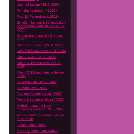
Ústí nad Labem / 15. 3. 2008 /
Pomáháme druhým / 2008 /
Foto: M. Feuereislová /2011 /
Benefiční koncert k 65. nedožitým
narozeninám Jana Nekoly /4. 12.
2007 /
Koncert pro prima lidi / Ostrava
2005 /
Chceme žít s vámi (24. 4. 2008)
Česká hvězda 2008 / 23. 4. 2008/
Křest CD 22 / 22. 10. 2008/
Křest CD Electric Violin / 24. 6.
2008/
Křest CD Děkuju Vám, andělové
(2010)
TK Mona Lisa / 13. 6. 2008/
Tk Mona Lisa / 2008/
Fota pro časopisy a tisk /2003/
Promo k časopisu Vlasta / 2003/
Večírek magazínu Look -
Občanská plovárna /29. 5. 2008/
Vernisáž fotografií Venezuela žije
/3. 4. 2008/
Labské Léto / 2005 /
Turnaj osobností pro Nadaci