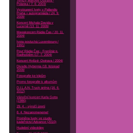
Terezy Maxové Ostrava -
Polanka / 7. 6. 2003/
Vystoupení Ivety v Pallandiu
Praha + autogramiáda / 24. 9.
2008/
Koncert Michala Davida v
Lucerně /13. 11. 2008/
Magakoncert Rádia Čas / 20. 11.
2004/
Iveta posluchá Luxembourg /
1991/
Pouť Rádia Čas - Frenštát p.
Radhoštěm /17. 7. 2004/
Koncert Hvězd- Ostrava / 2004/
Divadlo Hybernia /18. listopad
2008/
Fotografie ke klipům
Promo fotografie k albumům
D.I.L.A.N. Truck aréna (16. 6.
2012)
Vánoční koncert Karla Gotta
(1986)
29. 4. - výročí úmrtí
8. 4. Nezapomeneme!
Proměna Ivety ve studiu
kadeřnictví Advance (2010)
Hudební videoklipy