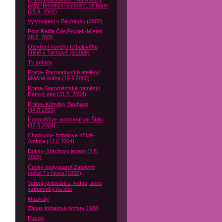
palác-Benefiční koncert Lidi lidem
(25.9. 2002)
Vystoupení v Bauhausu (2002)
Pouť Radia Čas/Frýdek-Místek
28.5. 2006
Otevření nového fotbalového
hřiště v Tachově (6/2008)
Tv pořady
Praha- Barrandovské ateliéry/
Mléčná dráha (19.9 2003)
Praha-Staroměstské náměstí/
Dětský den (31.5. 2004)
Praha- Kobylisy Bauhaus
(14.6.2003)
Horoměřice- autocentrum Šídlo
(12.5.2004)
Chodouny- fotbalove hřiště-
Amfora (13.6.2004)
Doksy- Máchovo jezero (2.8.
2003)
Český bodyguard/ Zábavný
pořad Tv Nova (1997)
Vaření, grilování s Ivetou, aneb
vzpomínky na léto
Muzikály
Zápas fotbalové Amfory 1988
Puzzle