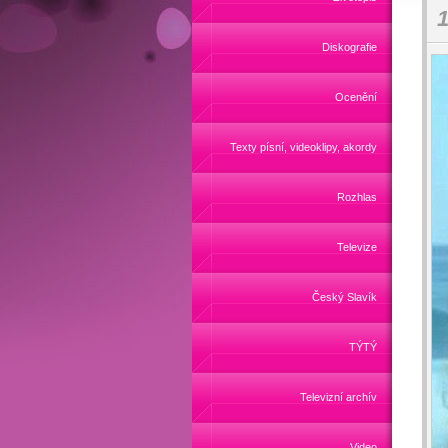
1
Diskografie
Ocenění
Texty písní, videoklipy, akordy
Rozhlas
Televize
Český Slavík
TÝTÝ
Televizní archív
Video