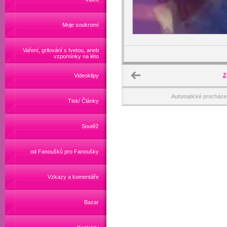
Moje soukromí
Vaření, grilování s Ivetou, aneb
vzpomínky na léto
Z
Videoklipy
Automatické procháze
Tisk/ Články
Soutěž
od Fanoušků pro Fanoušky
Vzkazy a komentáře
Bazar