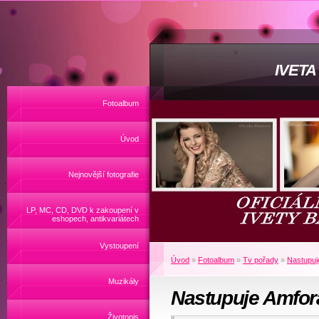
IVET
Fotoalbum
Úvod
Nejnovější fotografie
LP, MC, CD, DVD k zakoupení v
eshopech, antikvariátech
Vystoupení
Úvod
»
Fotoalbum
»
Tv pořady
»
Nastupuj
Muzikály
Nastupuje Amfora
Životopis