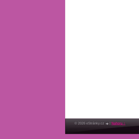
© 2026 eStránky.cz
|
Nahoru ↑