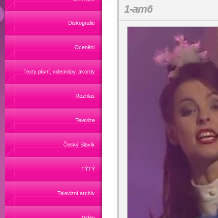
1-am6
Diskografie
Ocenění
Texty písní, videoklipy, akordy
Rozhlas
Televize
Český Slavík
TÝTÝ
Televizní archív
Video