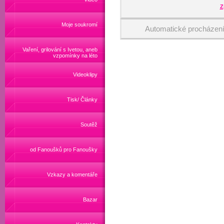
Z
Moje soukromí
Automatické procházen
Vaření, grilování s Ivetou, aneb
vzpomínky na léto
Videoklipy
Tisk/ Články
Soutěž
od Fanoušků pro Fanoušky
Vzkazy a komentáře
Bazar