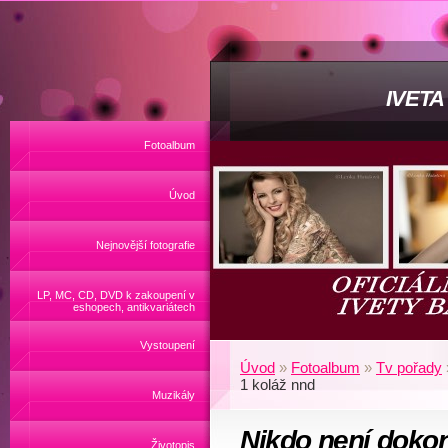
IVET
Fotoalbum
Úvod
Nejnovější fotografie
LP, MC, CD, DVD k zakoupení v
eshopech, antikvariátech
Vystoupení
Úvod
»
Fotoalbum
»
Tv pořady
1 koláž nnd
Muzikály
Nikdo není dokon
Životopis