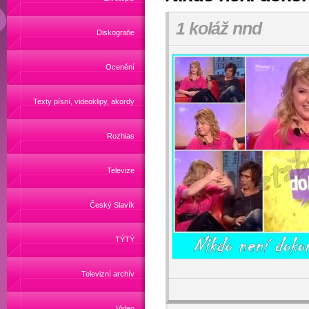
1 koláž nnd
Diskografie
Ocenění
Texty písní, videoklipy, akordy
Rozhlas
Televize
Český Slavík
TÝTÝ
Televizní archív
Video