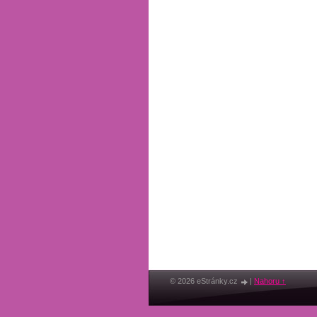
© 2026 eStránky.cz
|
Nahoru ↑