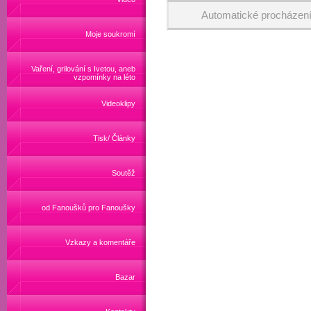
Automatické procházen
Moje soukromí
Vaření, grilování s Ivetou, aneb
vzpomínky na léto
Videoklipy
Tisk/ Články
Soutěž
od Fanoušků pro Fanoušky
Vzkazy a komentáře
Bazar