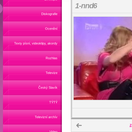
1-nnd6
Diskografie
Ocenění
Texty písní, videoklipy, akordy
Rozhlas
Televize
Český Slavík
TÝTÝ
Televizní archív
Z
Video