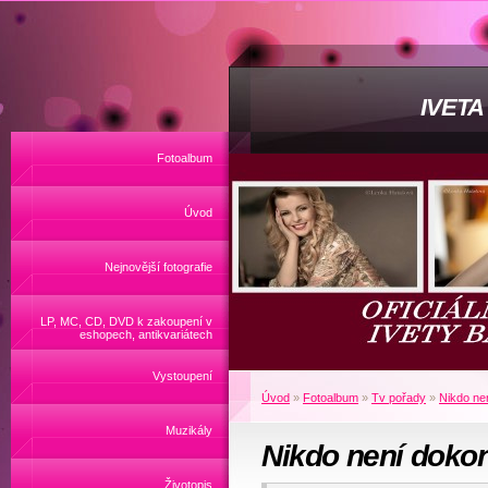
IVET
Fotoalbum
Úvod
Nejnovější fotografie
LP, MC, CD, DVD k zakoupení v
eshopech, antikvariátech
Vystoupení
Úvod
»
Fotoalbum
»
Tv pořady
»
Nikdo nen
Muzikály
Nikdo není dokon
Životopis