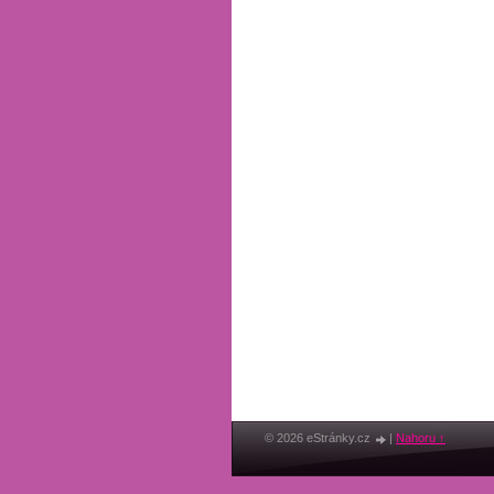
© 2026 eStránky.cz
|
Nahoru ↑