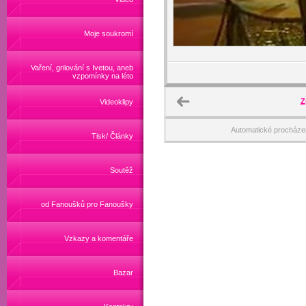
Moje soukromí
Vaření, grilování s Ivetou, aneb
vzpomínky na léto
Z
Videoklipy
Automatické procháze
Tisk/ Články
Soutěž
od Fanoušků pro Fanoušky
Vzkazy a komentáře
Bazar