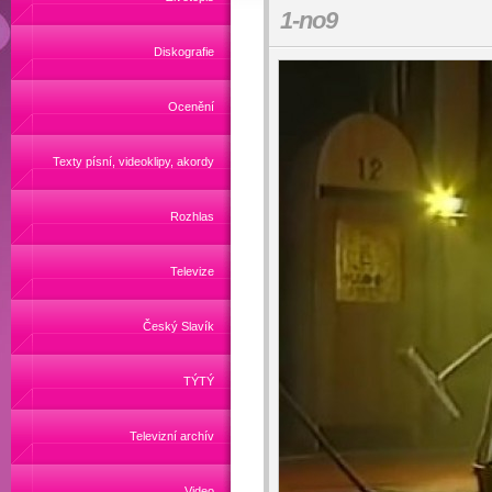
1-no9
Diskografie
Ocenění
Texty písní, videoklipy, akordy
Rozhlas
Televize
Český Slavík
TÝTÝ
Televizní archív
Video