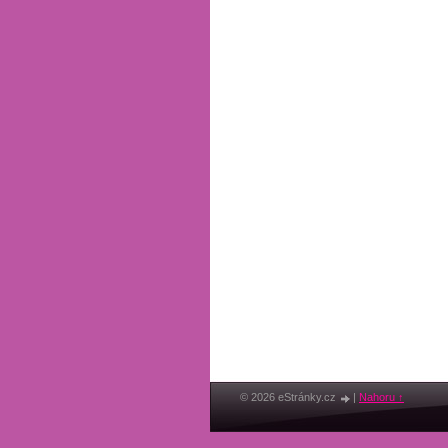
© 2026 eStránky.cz
|
Nahoru ↑