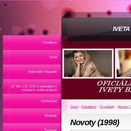
IVET
Fotoalbum
Úvod
Nejnovější fotografie
LP, MC, CD, DVD k zakoupení v
eshopech, antikvariátech
Vystoupení
Úvod
»
Fotoalbum
»
Tv pořady
»
Novoty (
Muzikály
Novoty (1998)
Životopis