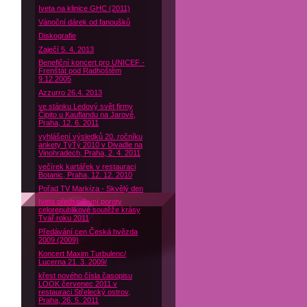
Iveta na klinice GHC (2011)
Vánoční dárek od fanoušků
Diskografie
Zaječí 5. 4. 2013
Benefiční koncert pro UNICEF -
Frenštát pod Radhoštěm
9.12.2005
Azzurro 26.4. 2013
ve stánku Ledový svět firmy
Čipito u Kauflandu na Jarově,
Praha, 12. 6. 2011
vyhlášení výsledků 20. ročníku
ankety TýTý 2010 v Divadle na
Vinohradech, Praha, 2. 4. 2011
večírek kartářek v restauraci
Botanic, Praha, 12. 12. 2010
Pořad TV Markíza - Skvělý den
Iveta předsedkyní poroty
celorepublikové soutěže krásy
Tvář roku 2011
Předávání cen Česká hvězda
2009 (2009)
Koncert Maxim Turbulenc/
Lucerna 21. 3. 2009/
křest nového čísla časopisu
LOOK červenec 2011 v
restauraci Střelecký ostrov,
Praha, 26. 5. 2011