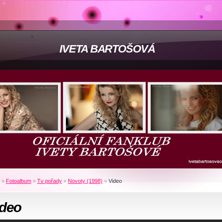
IVETA BARTOŠOVÁ
»
Fotoalbum
»
Tv pořady
»
Novoty (1998)
»
Video
ideo