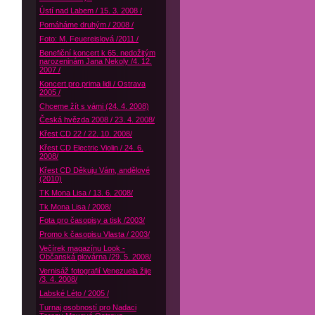
Ústí nad Labem / 15. 3. 2008 /
Pomáháme druhým / 2008 /
Foto: M. Feuereislová /2011 /
Benefiční koncert k 65. nedožitým
narozeninám Jana Nekoly /4. 12.
2007 /
Koncert pro prima lidi / Ostrava
2005 /
Chceme žít s vámi (24. 4. 2008)
Česká hvězda 2008 / 23. 4. 2008/
Křest CD 22 / 22. 10. 2008/
Křest CD Electric Violin / 24. 6.
2008/
Křest CD Děkuju Vám, andělové
(2010)
TK Mona Lisa / 13. 6. 2008/
Tk Mona Lisa / 2008/
Fota pro časopisy a tisk /2003/
Promo k časopisu Vlasta / 2003/
Večírek magazínu Look -
Občanská plovárna /29. 5. 2008/
Vernisáž fotografií Venezuela žije
/3. 4. 2008/
Labské Léto / 2005 /
Turnaj osobností pro Nadaci