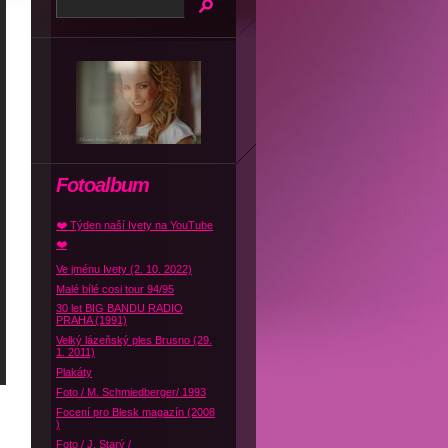
Fotoalbum
❤️ Týden naší Ivety na YouTube
❤️
Ve jménu Ivety (2. 10. 2022)
Malé bílé cosi tour 94/95
30 let BIG BANDU RADIO
PRAHA (1991)
Velký lázeňský ples Brusno (29.
1. 2011)
Plakáty
Foto / M. Schmiedberger/ 1993
Focení pro Blesk magazín (2008
)
Foto / J. Starý /