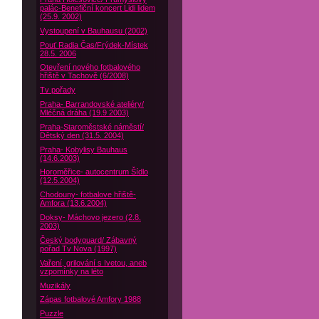
palác-Benefiční koncert Lidi lidem
(25.9. 2002)
Vystoupení v Bauhausu (2002)
Pouť Radia Čas/Frýdek-Místek
28.5. 2006
Otevření nového fotbalového
hřiště v Tachově (6/2008)
Tv pořady
Praha- Barrandovské ateliéry/
Mléčná dráha (19.9 2003)
Praha-Staroměstské náměstí/
Dětský den (31.5. 2004)
Praha- Kobylisy Bauhaus
(14.6.2003)
Horoměřice- autocentrum Šídlo
(12.5.2004)
Chodouny- fotbalove hřiště-
Amfora (13.6.2004)
Doksy- Máchovo jezero (2.8.
2003)
Český bodyguard/ Zábavný
pořad Tv Nova (1997)
Vaření, grilování s Ivetou, aneb
vzpomínky na léto
Muzikály
Zápas fotbalové Amfory 1988
Puzzle