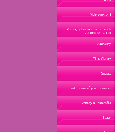
Moje soukromí
Vaření, grilování s Ivetou, aneb
vzpomínky na léto
Videoklipy
Tisk/ Články
Soutěž
od Fanoušků pro Fanoušky
Vzkazy a komentáře
Bazar