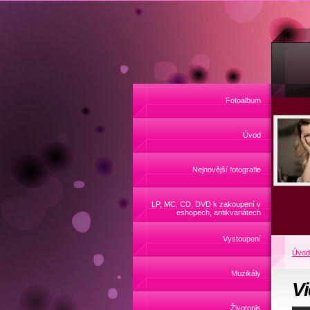
Fotoalbum
Úvod
Nejnovější fotografie
LP, MC, CD, DVD k zakoupení v
eshopech, antikvariátech
Vystoupení
Úvod
Muzikály
V
Životopis