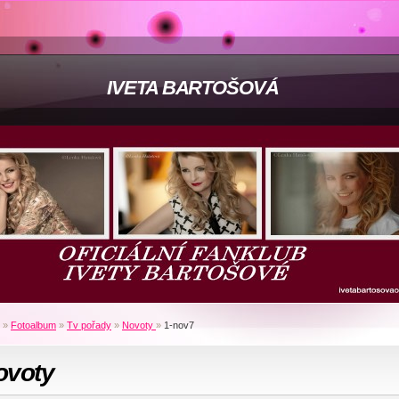
IVETA BARTOŠOVÁ
»
Fotoalbum
»
Tv pořady
»
Novoty
»
1-nov7
ovoty