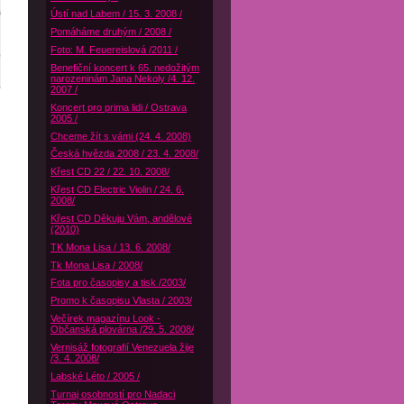
Ústí nad Labem / 15. 3. 2008 /
Pomáháme druhým / 2008 /
Foto: M. Feuereislová /2011 /
Benefiční koncert k 65. nedožitým
narozeninám Jana Nekoly /4. 12.
2007 /
Koncert pro prima lidi / Ostrava
2005 /
Chceme žít s vámi (24. 4. 2008)
Česká hvězda 2008 / 23. 4. 2008/
Křest CD 22 / 22. 10. 2008/
Křest CD Electric Violin / 24. 6.
2008/
Křest CD Děkuju Vám, andělové
(2010)
TK Mona Lisa / 13. 6. 2008/
Tk Mona Lisa / 2008/
Fota pro časopisy a tisk /2003/
Promo k časopisu Vlasta / 2003/
Večírek magazínu Look -
Občanská plovárna /29. 5. 2008/
Vernisáž fotografií Venezuela žije
/3. 4. 2008/
Labské Léto / 2005 /
Turnaj osobností pro Nadaci