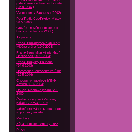
palác-Benefiční koncert Lidi lidem
(25.9. 2002)
Vystoupení v Bauhausu (2002)
Pouť Radia Čas/Frýdek-Místek
28.5. 2006
Otevření nového fotbalového
hřiště v Tachově (6/2008)
Tv pořady
Praha- Barrandovské ateliéry/
Mléčná dráha (19.9 2003)
Praha-Staroměstské náměstí/
Dětský den (31.5. 2004)
Praha- Kobylisy Bauhaus
(14.6.2003)
Horoměřice- autocentrum Šídlo
(12.5.2004)
Chodouny- fotbalove hřiště-
Amfora (13.6.2004)
Doksy- Máchovo jezero (2.8.
2003)
Český bodyguard/ Zábavný
pořad Tv Nova (1997)
Vaření, grilování s Ivetou, aneb
vzpomínky na léto
Muzikály
Zápas fotbalové Amfory 1988
Puzzle