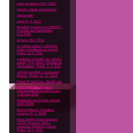
Iveta na klinice GHC (2011)
Vánoční dárek od fanoušků
Diskografie
Zaječí 5. 4. 2013
Benefiční koncert pro UNICEF -
Frenštát pod Radhoštěm
9.12.2005
Azzurro 26.4. 2013
ve stánku Ledový svět firmy
Čipito u Kauflandu na Jarově,
Praha, 12. 6. 2011
vyhlášení výsledků 20. ročníku
ankety TýTý 2010 v Divadle na
Vinohradech, Praha, 2. 4. 2011
večírek kartářek v restauraci
Botanic, Praha, 12. 12. 2010
Pořad TV Markíza - Skvělý den
Iveta předsedkyní poroty
celorepublikové soutěže krásy
Tvář roku 2011
Předávání cen Česká hvězda
2009 (2009)
Koncert Maxim Turbulenc/
Lucerna 21. 3. 2009/
křest nového čísla časopisu
LOOK červenec 2011 v
restauraci Střelecký ostrov,
Praha, 26. 5. 2011