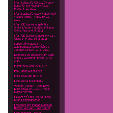
křest kalendáře Obrazy života v
hotelu Grand Majestic Plaza,
Praha, 8. 11. 2010
křest kalendáře Agáty Hanychové
v klubu Infinity, Praha, 30. 11.
2010
křest CD italského zpěváka
Andrea Andrei v hudebním klubu
Óčko, Praha, 6. 5. 2011
křest CD Davide Mattioliho v baru
Cloud 9, Praha, 16. 2. 2011
koncertní vystoupení a
autogramiáda na diskotéce v
Jesenici u Prahy 10. 6. 2011
Koncert k 70. narozeninám Karla
Gotta v O2 Aréně, Praha, 11. 6.
2009
Pietní rozloučení 21.6 2014
foto Radka Michálková
moje soukromí (pro fk)
Foto Michal Skramusky
Vánoční koncert Turné Když
Iveta zpívá 20.12.2010 / foto:
Marek Navrátil
Čekám svůj den (1996) / Foto:
Miloš Schmiedberger
Fotografie pro magazín deníku
Blesk/ Foto Jan Tůma (2012)
Foto: Vladimír Gdovín