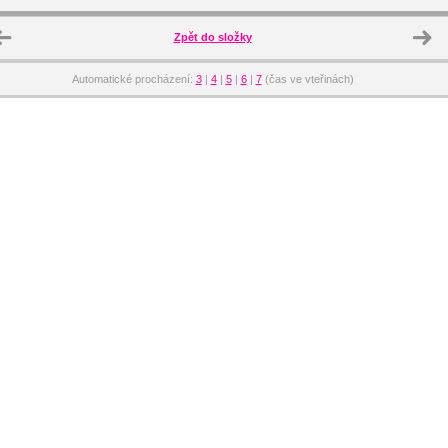
Zpět do složky
Automatické procházení:
3
|
4
|
5
|
6
|
7
(čas ve vteřinách)