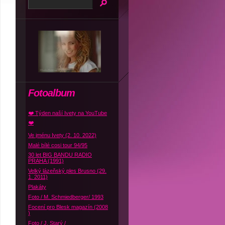
Fotoalbum
❤️ Týden naší Ivety na YouTube
❤️
Ve jménu Ivety (2. 10. 2022)
Malé bílé cosi tour 94/95
30 let BIG BANDU RADIO
PRAHA (1991)
Velký lázeňský ples Brusno (29.
1. 2011)
Plakáty
Foto / M. Schmiedberger/ 1993
Focení pro Blesk magazín (2008
)
Foto / J. Starý /