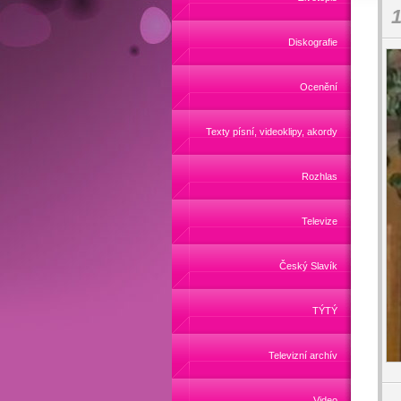
1
Diskografie
Ocenění
Texty písní, videoklipy, akordy
Rozhlas
Televize
Český Slavík
TÝTÝ
Televizní archív
Video