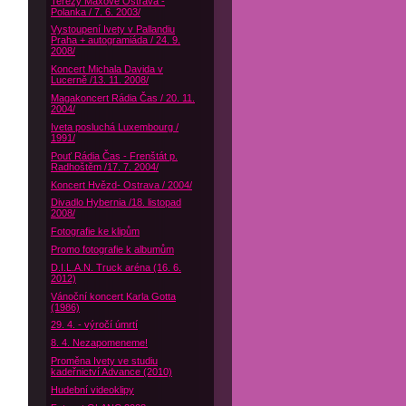
Terezy Maxové Ostrava -
Polanka / 7. 6. 2003/
Vystoupení Ivety v Pallandiu
Praha + autogramiáda / 24. 9.
2008/
Koncert Michala Davida v
Lucerně /13. 11. 2008/
Magakoncert Rádia Čas / 20. 11.
2004/
Iveta posluchá Luxembourg /
1991/
Pouť Rádia Čas - Frenštát p.
Radhoštěm /17. 7. 2004/
Koncert Hvězd- Ostrava / 2004/
Divadlo Hybernia /18. listopad
2008/
Fotografie ke klipům
Promo fotografie k albumům
D.I.L.A.N. Truck aréna (16. 6.
2012)
Vánoční koncert Karla Gotta
(1986)
29. 4. - výročí úmrtí
8. 4. Nezapomeneme!
Proměna Ivety ve studiu
kadeřnictví Advance (2010)
Hudební videoklipy