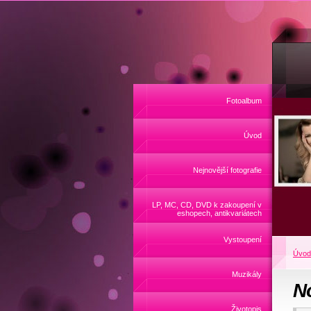
Fotoalbum
Úvod
Nejnovější fotografie
LP, MC, CD, DVD k zakoupení v
eshopech, antikvariátech
Vystoupení
Úvod
Muzikály
N
Životopis