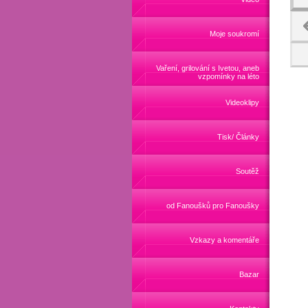
Moje soukromí
Vaření, grilování s Ivetou, aneb
vzpomínky na léto
Videoklipy
Tisk/ Články
Soutěž
od Fanoušků pro Fanoušky
Vzkazy a komentáře
Bazar