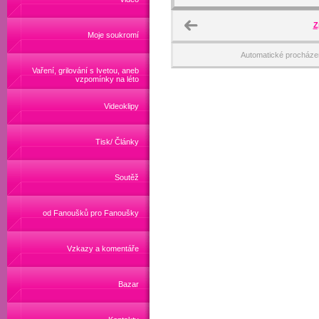
Z
Moje soukromí
Automatické procháze
Vaření, grilování s Ivetou, aneb
vzpomínky na léto
Videoklipy
Tisk/ Články
Soutěž
od Fanoušků pro Fanoušky
Vzkazy a komentáře
Bazar