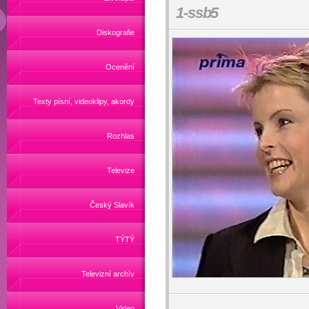
1-ssb5
Diskografie
Ocenění
Texty písní, videoklipy, akordy
Rozhlas
Televize
Český Slavík
TÝTÝ
Televizní archív
Video