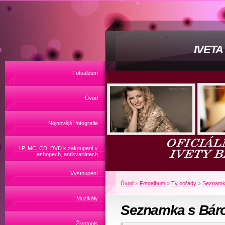
IVET
Fotoalbum
Úvod
Nejnovější fotografie
LP, MC, CD, DVD k zakoupení v
eshopech, antikvariátech
Vystoupení
Úvod
»
Fotoalbum
»
Tv pořady
»
Seznamka
Muzikály
Seznamka s Báro
Životopis