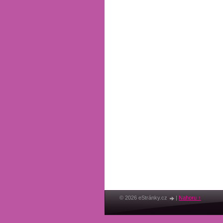
© 2026 eStránky.cz
|
Nahoru ↑